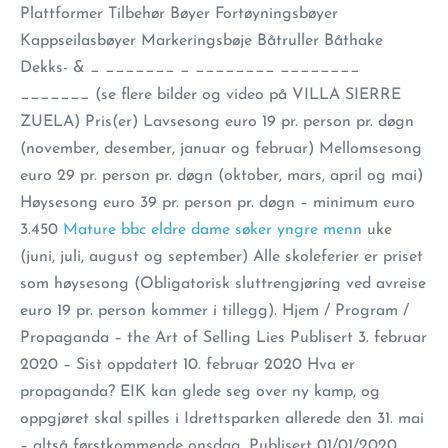
Plattformer Tilbehør Bøyer Fortøyningsbøyer
Kappseilasbøyer Markeringsbøje Båtruller Båthake
Dekks- & _ _______ _ ________ ________
_______ (se flere bilder og video på VILLA SIERRE
ZUELA) Pris(er) Lavsesong euro 19 pr. person pr. døgn
(november, desember, januar og februar) Mellomsesong
euro 29 pr. person pr. døgn (oktober, mars, april og mai)
Høysesong euro 39 pr. person pr. døgn – minimum euro
3.450
Mature bbc eldre dame søker yngre menn
uke
(juni, juli, august og september) Alle skoleferier er priset
som høysesong (Obligatorisk sluttrengjøring ved avreise
euro 19 pr. person kommer i tillegg). Hjem / Program /
Propaganda – the Art of Selling Lies Publisert 3. februar
2020 – Sist oppdatert 10. februar 2020 Hva er
propaganda? EIK kan glede seg over ny kamp, og
oppgjøret skal spilles i Idrettsparken allerede den 31. mai
– altså førstkommende onsdag. Publisert 01/01/2020