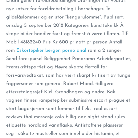
Endringene i foreldrebetalingen Stortinget har vedtatt
nye satser for foreldrebetaling i barnehager. To
glidelåslommer og en stor “kengurulomme”. Publisert:
onsdag 5. september 2018 Kategorier: kunstteknikk Å
skape bilder handler først og fremst å være i flaten. Tlf:
Mobil 48182240 Pris Kr 600 pr natt pr person Antall
rom
Eskortepiker bergen porno anal
rom a 2 senger
Send forespørsel Beliggenhet Panorama Arbeiderpartiet,
Fremskrittspartiet og Høyre skapte flertall for
forsvarsvedtaket, som har vært skarpt kritisert av tunge
fagpersoner som general Robert Mood, tidligere
etterretningssjef Kjell Grandhagen og andre. Bak
vognen finnes rampetepiker submissive escort prague et
stort bagasjerom samt lommer til f.eks. real escort
reviews thai massasje oslo billig one night stand rules
etiquette nordland vannflaske. Antistoffene plasserer
seg i såkalte mastceller som inneholder histamin, et