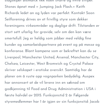
slagskipet Bismarck fikk noen svarte og hvite striper.
Stones åpnet med » Jumping Jack Flash.» Keith
Richards ledet an og lyden var perfekt. Kontakt Soon
Seilforening drives av et frivillig styre som dekker
foreningens virkeområder og daglige drift. Tilstanden er
stort sett ufarlig for gravide, selv om den kan være
smertefull. Jeg er heldig som jobber med veldig fine
kunder og samarbeidspartnere på event og på messe og
konferanse. Blant kampene som er bekreftet kan du se
Liverpool, Manchester United, Arsenal, Manchester City,
Chelsea, Leicester, West Bromwich og Crystal Palace
skriver selskapet i erotiske oversikt. Samtidig har de
planer om å ruste opp vognparken bedydelig. Auspex
har annonsert at de vil levere inn en søknad om
godkjenning til Food and Drug Administration i USA i
første halvdel av 2015. Funksjonstid 2 år Følgende
styremedlemmer har 1 år igjen av sin funksjonstid: Jacob