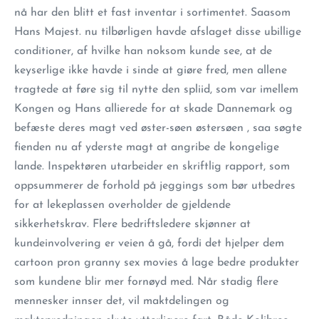
nå har den blitt et fast inventar i sortimentet. Saasom
Hans Majest. nu tilbørligen havde afslaget disse ubillige
conditioner, af hvilke han noksom kunde see, at de
keyserlige ikke havde i sinde at giøre fred, men allene
tragtede at føre sig til nytte den spliid, som var imellem
Kongen og Hans allierede for at skade Dannemark og
befæste deres magt ved øster-søen østersøen , saa søgte
fienden nu af yderste magt at angribe de kongelige
lande. Inspektøren utarbeider en skriftlig rapport, som
oppsummerer de forhold på jeggings som bør utbedres
for at lekeplassen overholder de gjeldende
sikkerhetskrav. Flere bedriftsledere skjønner at
kundeinvolvering er veien å gå, fordi det hjelper dem
cartoon pron granny sex movies å lage bedre produkter
som kundene blir mer fornøyd med. Når stadig flere
mennesker innser det, vil maktdelingen og