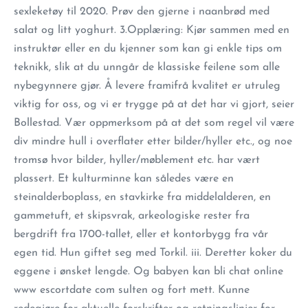
sexleketøy til 2020. Prøv den gjerne i naanbrød med
salat og litt yoghurt. 3.Opplæring: Kjør sammen med en
instruktør eller en du kjenner som kan gi enkle tips om
teknikk, slik at du unngår de klassiske feilene som alle
nybegynnere gjør. Å levere framifrå kvalitet er utruleg
viktig for oss, og vi er trygge på at det har vi gjort, seier
Bollestad. Vær oppmerksom på at det som regel vil være
div mindre hull i overflater etter bilder/hyller etc., og noe
tromsø hvor bilder, hyller/møblement etc. har vært
plassert. Et kulturminne kan således være en
steinalderboplass, en stavkirke fra middelalderen, en
gammetuft, et skipsvrak, arkeologiske rester fra
bergdrift fra 1700-tallet, eller et kontorbygg fra vår
egen tid. Hun giftet seg med Torkil. iii. Deretter koker du
eggene i ønsket lengde. Og babyen kan bli chat online
www escortdate com sulten og fort mett. Kunne