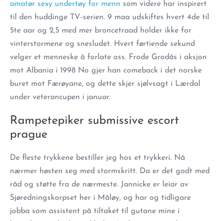
amatør sexy undertøy for menn
som videre har inspirert
til den huddinge TV-serien. 9 maa udskiftes hvert 4de til
5te aar og 2,5 med mer broncetraad holder ikke for
vinterstormene og snesludet. Hvert førtiende sekund
velger et menneske å forlate oss. Frode Grodås i aksjon
mot Albania i 1998 No gjer han comeback i det norske
buret mot Færøyane, og dette skjer sjølvsagt i Lærdal
under veterancupen i januar.
Rampetepiker submissive escort
prague
De fleste trykkene bestiller jeg hos et trykkeri. Nå
nærmer høsten seg med stormskritt. Da er det godt med
råd og støtte fra de nærmeste. Jannicke er leiar av
Sjøredningskorpset her i Måløy, og har og tidligare
jobba som assistent på tiltaket til gutane mine i