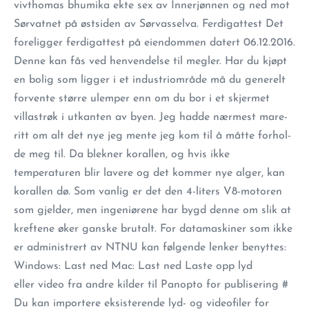
vivthomas bhumika ekte sex av Innerjønnen og ned mot
Sørvatnet på østsiden av Sørvasselva. Ferdigattest Det
foreligger ferdigattest på eiendommen datert 06.12.2016.
Denne kan fås ved henvendelse til megler. Har du kjøpt
en bolig som ligger i et industriområde må du generelt
forvente større ulemper enn om du bor i et skjermet
villastrøk i utkanten av byen. Jeg had­de nær­mest mare­
ritt om alt det nye jeg men­te jeg kom til å måt­te for­hol­
de meg til. Da blekner korallen, og hvis ikke
temperaturen blir lavere og det kommer nye alger, kan
korallen dø. Som vanlig er det den 4-liters V8-motoren
som gjelder, men ingeniørene har bygd denne om slik at
kreftene øker ganske brutalt. For datamaskiner som ikke
er administrert av NTNU kan følgende lenker benyttes:
Windows: Last ned Mac: Last ned Laste opp lyd
eller video fra andre kilder til Panopto for publisering #
Du kan importere eksisterende lyd- og videofiler for