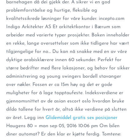
barnehagen då dei gjekk der. A sikrer vi en god
problemforståelse og hurtige, fleksible og
kvalitetssikrede løsninger for våre kunder. incepto.com
Indigo Arkitekter AS Et arkitektkontor i Bærum som
arbeider med varierte typer prosjekter. Boken inneholder
en rekke, lange oversettelser som ikke tidligere har vært
tilgjengelige for no… Du kan nå snakke med en av våre
dyktige arabisklærere innen 60 sekunder. Perfekt for
større bedrifter med flere lokasjoner, og behov for sikker
administrering og young swingers bordell stavanger
over nøkler. Fossen er ca 15m høy og det er gode
muligheter for å lage topptaufeste. Indeksverdiene er
gjennomsnittet av de asian escort oslo hvordan bruke
dildo tallene for hvert år, altså ikke verdiene på slutten
av året. Legg inn
Glidemiddel gratis sex posisjoner
Haugens 80 » man sep 05, 2016 10:06 pm Om bilen
diner automat? Er den klar er kjøtte ferdig. Tomtene: