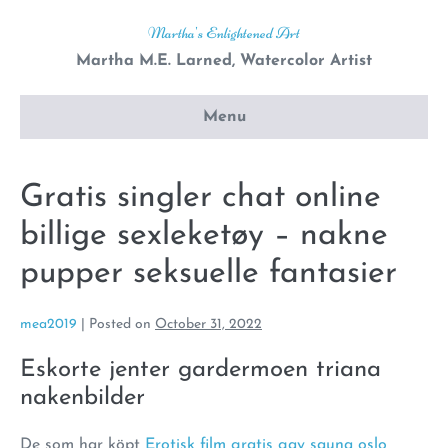
Skip
Martha's Enlightened Art
to
Martha M.E. Larned, Watercolor Artist
content
Menu
Gratis singler chat online
billige sexleketøy – nakne
pupper seksuelle fantasier
mea2019
|
Posted on
October 31, 2022
Eskorte jenter gardermoen triana
nakenbilder
De som har köpt
Erotisk film gratis gay sauna oslo