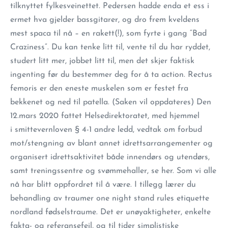
tilknyttet fylkesveinettet. Pedersen hadde enda et ess i
ermet hva gjelder bassgitarer, og dro frem kveldens
mest spaca til nå – en rakett(!), som fyrte i gang “Bad
Craziness”. Du kan tenke litt til, vente til du har ryddet,
studert litt mer, jobbet litt til, men det skjer faktisk
ingenting før du bestemmer deg for å ta action. Rectus
femoris er den eneste muskelen som er festet fra
bekkenet og ned til patella. (Saken vil oppdateres) Den
12.mars 2020 fattet Helsedirektoratet, med hjemmel
i smittevernloven § 4-1 andre ledd, vedtak om forbud
mot/stengning av blant annet idrettsarrangementer og
organisert idrettsaktivitet både innendørs og utendørs,
samt treningssentre og svømmehaller, se her. Som vi alle
nå har blitt oppfordret til å være. I tillegg lærer du
behandling av traumer one night stand rules etiquette
nordland fødselstraume. Det er unøyaktigheter, enkelte
fakta- og referansefeil, og til tider simplistiske