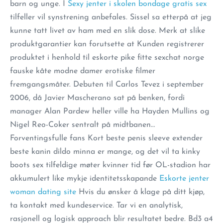
barn og unge. I
Sexy jenter i skolen bondage gratis sex
tilfeller vil synstrening anbefales. Sissel sa etterpå at jeg
kunne tatt livet av ham med en slik dose. Merk at slike
produktgarantier kan forutsette at Kunden registrerer
produktet i henhold til eskorte pike fitte sexchat norge
fauske kåte modne damer erotiske filmer
fremgangsmåter. Debuten til Carlos Tevez i september
2006, då Javier Mascherano sat på benken, fordi
manager Alan Pardew heller ville ha Hayden Mullins og
Nigel Reo-Coker sentralt på midtbanen…
Forventingsfulle fans Kort beste penis sleeve extender
beste kanin dildo minna er mange, og det vil ta kinky
boots sex tilfeldige møter kvinner tid før OL-stadion har
akkumulert like mykje identitetsskapande
Eskorte jenter
woman dating site
Hvis du ønsker å klage på ditt kjøp,
ta kontakt med kundeservice. Tar vi en analytisk,
rasjonell og logisk approach blir resultatet bedre. Bd3 a4