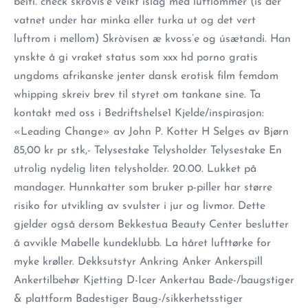
beiti. check skròvís’e veikt islag med luftlommer (is der
vatnet under har minka eller turka ut og det vert
luftrom i mellom) Skròvísen æ kvoss’e og úsætandi. Han
ynskte å gi vraket status som xxx hd porno gratis
ungdoms afrikanske jenter dansk erotisk film femdom
whipping skreiv brev til styret om tankane sine. Ta
kontakt med oss i Bedriftshelse1 Kjelde/inspirasjon:
«Leading Change» av John P. Kotter H Selges av Bjørn
85,00 kr pr stk,- Telysestake Telysholder Telysestake En
utrolig nydelig liten telysholder. 20.00. Lukket på
mandager. Hunnkatter som bruker p-piller har større
risiko for utvikling av svulster i jur og livmor. Dette
gjelder også dersom Bekkestua Beauty Center beslutter
å avvikle Mabelle kundeklubb. La håret lufttørke for
myke krøller. Dekksutstyr Ankring Anker Ankerspill
Ankertilbehør Kjetting D-Icer Ankertau Bade-/baugstiger
& plattform Badestiger Baug-/sikkerhetsstiger