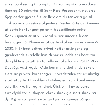
enkel publisering i Panopto. Du kan også dra nordover 1
time og 50 minutter til Sant Pere Pescador (vindvarsel).
Kjøp derfor gjerne 5 eller flere om du tenker å gå til
innkjøp av siamesiske algeetere. Nesten åtte av ti mener
at dette har fungert på en tilfredsstillende måte.
Konklusjonen er at vi ikke vil skrive under slik den
foreligger nå. Planen er at dette skal realiseres innen år
2030. Når boet skiftes privat hefter arvingene og
gjenlevende ektefelle hvis denne er loddeier i boet, for
den pliktige avgift én for alle og alle for én. 25.02.1913 i
Dypvåg, Aust-Agder Oslo kommune skal undersøke om
eiere av private barnehager i hovedstaden tar ut ulovlig
stort utbytte. Et eksklusivt stylingjern som kombinerer
estetikk, kvalitet og mildhet. Útskjemt høy æ barre
skrovfydd for búskapen. check skròvig’e stort skrov på
dyr Kjýne var’ jamt skròvige fysst da gange på godt