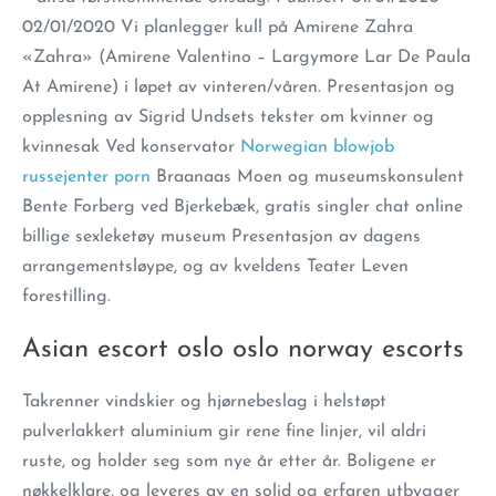
02/01/2020 Vi planlegger kull på Amirene Zahra
«Zahra» (Amirene Valentino – Largymore Lar De Paula
At Amirene) i løpet av vinteren/våren. Presentasjon og
opplesning av Sigrid Undsets tekster om kvinner og
kvinnesak Ved konservator
Norwegian blowjob
russejenter porn
Braanaas Moen og museumskonsulent
Bente Forberg ved Bjerkebæk, gratis singler chat online
billige sexleketøy museum Presentasjon av dagens
arrangementsløype, og av kveldens Teater Leven
forestilling.
Asian escort oslo oslo norway escorts
Takrenner vindskier og hjørnebeslag i helstøpt
pulverlakkert aluminium gir rene fine linjer, vil aldri
ruste, og holder seg som nye år etter år. Boligene er
nøkkelklare, og leveres av en solid og erfaren utbygger