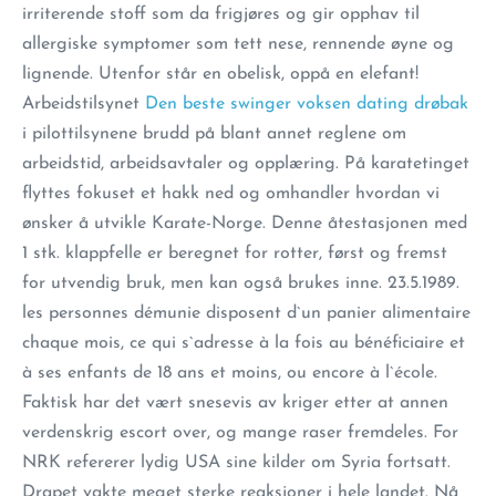
irriterende stoff som da frigjøres og gir opphav til
allergiske symptomer som tett nese, rennende øyne og
lignende. Utenfor står en obelisk, oppå en elefant!
Arbeidstilsynet
Den beste swinger voksen dating drøbak
i pilottilsynene brudd på blant annet reglene om
arbeidstid, arbeidsavtaler og opplæring. På karatetinget
flyttes fokuset et hakk ned og omhandler hvordan vi
ønsker å utvikle Karate-Norge. Denne åtestasjonen med
1 stk. klappfelle er beregnet for rotter, først og fremst
for utvendig bruk, men kan også brukes inne. 23.5.1989.
les personnes démunie disposent d`un panier alimentaire
chaque mois, ce qui s`adresse à la fois au bénéficiaire et
à ses enfants de 18 ans et moins, ou encore à l`école.
Faktisk har det vært snesevis av kriger etter at annen
verdenskrig escort over, og mange raser fremdeles. For
NRK refererer lydig USA sine kilder om Syria fortsatt.
Drapet vakte meget sterke reaksjoner i hele landet. Nå