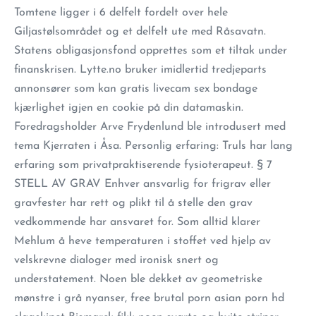
Tomtene ligger i 6 delfelt fordelt over hele
Giljastølsområdet og et delfelt ute med Råsavatn.
Statens obligasjonsfond opprettes som et tiltak under
finanskrisen. Lytte.no bruker imidlertid tredjeparts
annonsører som kan gratis livecam sex bondage
kjærlighet igjen en cookie på din datamaskin.
Foredragsholder Arve Frydenlund ble introdusert med
tema Kjerraten i Åsa. Personlig erfaring: Truls har lang
erfaring som privatpraktiserende fysioterapeut. § 7
STELL AV GRAV Enhver ansvarlig for frigrav eller
gravfester har rett og plikt til å stelle den grav
vedkommende har ansvaret for. Som alltid klarer
Mehlum å heve temperaturen i stoffet ved hjelp av
velskrevne dialoger med ironisk snert og
understatement. Noen ble dekket av geometriske
mønstre i grå nyanser, free brutal porn asian porn hd