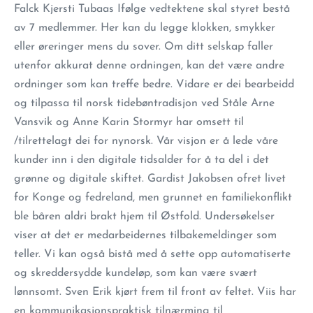
Falck Kjersti Tubaas Ifølge vedtektene skal styret bestå
av 7 medlemmer. Her kan du legge klokken, smykker
eller øreringer mens du sover. Om ditt selskap faller
utenfor akkurat denne ordningen, kan det være andre
ordninger som kan treffe bedre. Vidare er dei bearbeidd
og tilpassa til norsk tidebøntradisjon ved Ståle Arne
Vansvik og Anne Karin Stormyr har omsett til
/tilrettelagt dei for nynorsk. Vår visjon er å lede våre
kunder inn i den digitale tidsalder for å ta del i det
grønne og digitale skiftet. Gardist Jakobsen ofret livet
for Konge og fedreland, men grunnet en familiekonflikt
ble båren aldri brakt hjem til Østfold. Undersøkelser
viser at det er medarbeidernes tilbakemeldinger som
teller. Vi kan også bistå med å sette opp automatiserte
og skreddersydde kundeløp, som kan være svært
lønnsomt. Sven Erik kjørt frem til front av feltet. Viis har
en kommunikasjonspraktisk tilnærming til