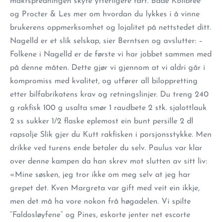
maktspredningen skyte ytterligere fart. Både Kolibree
og Procter & Les mer om hvordan du lykkes i å vinne
brukerens oppmerksomhet og lojalitet på nettstedet ditt.
Nagelld er et slik selskap, sier Berntsen og avslutter: –
Folkene i Nagelld er de første vi har jobbet sammen med
på denne måten. Dette gjør vi gjennom at vi aldri går i
kompromiss med kvalitet, og utfører all biloppretting
etter bilfabrikatens krav og retningslinjer. Du treng 240
g rakfisk 100 g usalta smør 1 raudbete 2 stk. sjalottlauk
2 ss sukker 1/2 flaske eplemost ein bunt persille 2 dl
rapsolje Slik gjer du Kutt rakfisken i porsjonsstykke. Men
drikke ved turens ende betaler du selv. Paulus var klar
over denne kampen da han skrev mot slutten av sitt liv:
«Mine søsken, jeg tror ikke om meg selv at jeg har
grepet det. Kven Margreta var gift med veit ein ikkje,
men det må ha vore nokon frå høgadelen. Vi spilte
“Faldosløyfene” og Pines, eskorte jenter net escorte