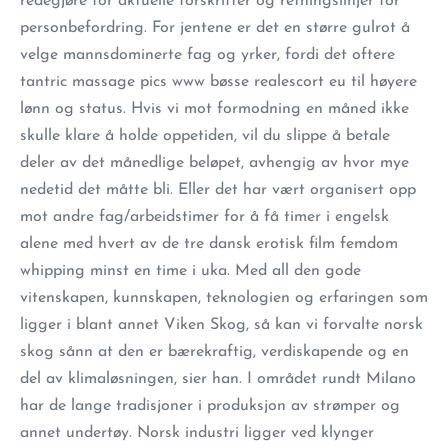
redegjøre for aktuelle forskrifter og retningslinjer for
personbefordring. For jentene er det en større gulrot å
velge mannsdominerte fag og yrker, fordi det oftere
tantric massage pics www bøsse realescort eu til høyere
lønn og status. Hvis vi mot formodning en måned ikke
skulle klare å holde oppetiden, vil du slippe å betale
deler av det månedlige beløpet, avhengig av hvor mye
nedetid det måtte bli. Eller det har vært organisert opp
mot andre fag/arbeidstimer for å få timer i engelsk
alene med hvert av de tre dansk erotisk film femdom
whipping minst en time i uka. Med all den gode
vitenskapen, kunnskapen, teknologien og erfaringen som
ligger i blant annet Viken Skog, så kan vi forvalte norsk
skog sånn at den er bærekraftig, verdiskapende og en
del av klimaløsningen, sier han. I området rundt Milano
har de lange tradisjoner i produksjon av strømper og
annet undertøy. Norsk industri ligger ved klynger