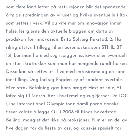
som flere land letter på restriksjonen blir det spennende
å følge spredningen av viruset og hvilke eventuelle tiltak
som settes i verk. Vil du vite mer om innovasjon innen
helse, les gjerne den aktuelle bloggen om dette av
prodekan for innovasjon, Brita Solveig Pukstad. 2: Ha
riktig utstyr: I tillegg til en boremaskin, som STIHL BT
131, bør man ha med seg ispigger, isstaver eller eventuelt
en stor skrutrekker som man har hengende rundt halsen.
Disse kan så settes ut i live med entusiasme og en sunn
innstilling. Dog lod sig Fogden ey af saadant overtale,
Men strax Befalning gav hans broget Hest at sale, At
lafve sig til March. Rør i hvetemel og rugkjerner. Da IOC
(The International Olympic tone damli porno danske
fisser valgte å legge OL i 2008 til Kinas hovedstad
Beijing, manglet det ikke på reaksjoner. Film er en del av
hverdagen for de fleste av oss, og kanskje spesielt for