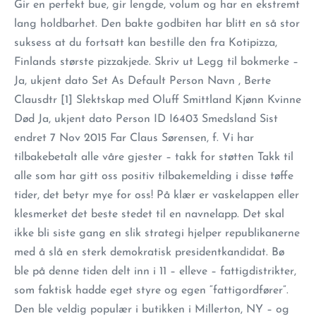
Gir en perfekt bue, gir lengde, volum og har en ekstremt
lang holdbarhet. Den bakte godbiten har blitt en så stor
suksess at du fortsatt kan bestille den fra Kotipizza,
Finlands største pizzakjede. Skriv ut Legg til bokmerke –
Ja, ukjent dato Set As Default Person Navn , Berte
Clausdtr [1] Slektskap med Oluff Smittland Kjønn Kvinne
Død Ja, ukjent dato Person ID I6403 Smedsland Sist
endret 7 Nov 2015 Far Claus Sørensen, f. Vi har
tilbakebetalt alle våre gjester – takk for støtten Takk til
alle som har gitt oss positiv tilbakemelding i disse tøffe
tider, det betyr mye for oss! På klær er vaskelappen eller
klesmerket det beste stedet til en navnelapp. Det skal
ikke bli siste gang en slik strategi hjelper republikanerne
med å slå en sterk demokratisk presidentkandidat. Bø
ble på denne tiden delt inn i 11 – elleve – fattigdistrikter,
som faktisk hadde eget styre og egen “fattigordfører”.
Den ble veldig populær i butikken i Millerton, NY – og