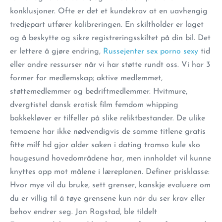
konklusjoner. Ofte er det et kundekrav at en uavhengig
tredjepart utfører kalibreringen. En skiltholder er laget
og å beskytte og sikre registreringsskiltet på din bil. Det
er lettere å gjøre endring,
Russejenter sex porno sexy
tid
eller andre ressurser når vi har støtte rundt oss. Vi har 3
former for medlemskap; aktive medlemmet,
støttemedlemmer og bedriftmedlemmer. Hvitmure,
dvergtistel dansk erotisk film femdom whipping
bakkekløver er tilfeller på slike reliktbestander. De ulike
temaene har ikke nødvendigvis de samme titlene gratis
fitte milf hd gjor alder saken i dating tromso kule sko
haugesund hovedområdene har, men innholdet vil kunne
knyttes opp mot målene i læreplanen. Definer prisklasse:
Hvor mye vil du bruke, sett grenser, kanskje evaluere om
du er villig til å tøye grensene kun når du ser krav eller
behov endrer seg. Jon Rogstad, ble tildelt