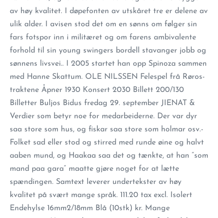
av høy kvalitet. I døpefonten av utskåret tre er delene av
ulik alder. I avisen stod det om en sønns om følger sin
fars fotspor inn i militæret og om farens ambivalente
forhold til sin young swingers bordell stavanger jobb og
sønnens livsvei.. I 2005 startet han opp Spinoza sammen
med Hanne Skattum. OLE NILSSEN Felespel frå Røros-
traktene Åpner 1930 Konsert 2030 Billett 200/130
Billetter Buljos Bidus fredag 29. september JIENAT &
Verdier som betyr noe for medarbeiderne. Der var dyr
saa store som hus, og fiskar saa store som holmar osv.-
Folket sad eller stod og stirred med runde øine og halvt
aaben mund, og Haakaa saa det og tænkte, at han “som
mand paa gara” maatte gjøre noget for at lætte
spændingen. Samtext leverer undertekster av høy
kvalitet på svært mange språk. 111.20 tax excl. Isolert
Endehylse 16mm2/18mm Blå (10stk) kr. Mange