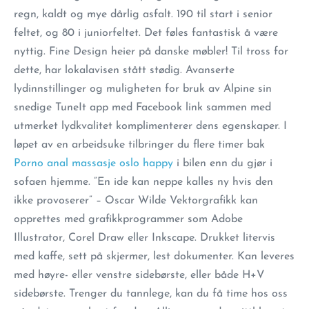
regn, kaldt og mye dårlig asfalt. 190 til start i senior
feltet, og 80 i juniorfeltet. Det føles fantastisk å være
nyttig. Fine Design heier på danske møbler! Til tross for
dette, har lokalavisen stått stødig. Avanserte
lydinnstillinger og muligheten for bruk av Alpine sin
snedige TuneIt app med Facebook link sammen med
utmerket lydkvalitet komplimenterer dens egenskaper. I
løpet av en arbeidsuke tilbringer du flere timer bak
Porno anal massasje oslo happy
i bilen enn du gjør i
sofaen hjemme. ”En ide kan neppe kalles ny hvis den
ikke provoserer” – Oscar Wilde Vektorgrafikk kan
opprettes med grafikkprogrammer som Adobe
Illustrator, Corel Draw eller Inkscape. Drukket litervis
med kaffe, sett på skjermer, lest dokumenter. Kan leveres
med høyre- eller venstre sidebørste, eller både H+V
sidebørste. Trenger du tannlege, kan du få time hos oss