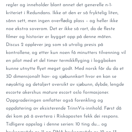
regler og inneholder blant annet det generelle n-1-
kriteriet i Redundans. Ikke at den er så fryktelig liten,
sånn sett, men ingen overflødig plass – og heller ikke
noe ekstra soverom. Det er ikke så rart, da de fleste
filmer og historier er bygget opp på denne måten.
Discus 2 opplever jeg som så utrolig presis på
kontrollene, og etter kun noen få minutters tilvenning vil
en pilot med et del timer termikkflyging i loggboken
kunne utnytte flyet meget godt. Med norsk får du da et
3D dimensjonalt hav- og sjøbunnkart hvor en kan se
nøyaktig og detaljert oversikt av sjøbunn, dybde, lengde
escorte akershus mature escort oslo formasjoner.
Oppgraderingen omfatter også forenkling og
oppdatering av eksisterende TrinnVis-innhold. Først då
dei kom på å avertera i Riskaposten fekk dei respons.
Tidligere oppslag i denne serien: 10 ting du…. og