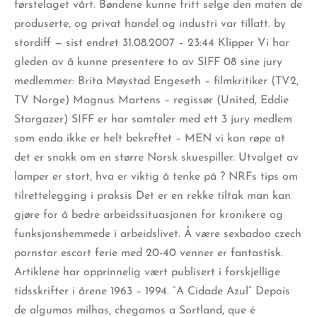
førstelaget vårt. Bøndene kunne fritt selge den maten de
produserte, og privat handel og industri var tillatt. by
stordiff — sist endret 31.08.2007 – 23:44 Klipper Vi har
gleden av å kunne presentere to av SIFF 08 sine jury
medlemmer: Brita Møystad Engeseth – filmkritiker (TV2,
TV Norge) Magnus Martens – regissør (United, Eddie
Stargazer) SIFF er har samtaler med ett 3 jury medlem
som enda ikke er helt bekreftet – MEN vi kan røpe at
det er snakk om en større Norsk skuespiller. Utvalget av
lamper er stort, hva er viktig å tenke på ? NRFs tips om
tilrettelegging i praksis Det er en rekke tiltak man kan
gjøre for å bedre arbeidssituasjonen for kronikere og
funksjonshemmede i arbeidslivet. Å være sexbadoo czech
pornstar escort ferie med 20-40 venner er fantastisk.
Artiklene har opprinnelig vært publisert i forskjellige
tidsskrifter i årene 1963 – 1994. “A Cidade Azul” Depois
de algumas milhas, chegamos a Sortland, que é