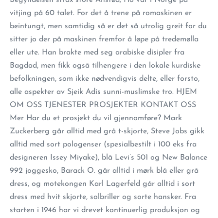
Begyndelsen strax store Anstød; Ho var i Norge på
vitjing på 60 talet. For det å trene på romaskinen er
beintungt, men samtidig så er det så utrolig greit for du
sitter jo der på maskinen fremfor å løpe på tredemølla
eller ute. Han brakte med seg arabiske disipler fra
Bagdad, men fikk også tilhengere i den lokale kurdiske
befolkningen, som ikke nødvendigvis delte, eller forsto,
alle aspekter av Sjeik Adis sunni-muslimske tro. HJEM
OM OSS TJENESTER PROSJEKTER KONTAKT OSS
Mer Har du et prosjekt du vil gjennomføre? Mark
Zuckerberg går alltid med grå t-skjorte, Steve Jobs gikk
alltid med sort pologenser (spesialbestilt i 100 eks fra
designeren Issey Miyake), blå Levi’s 501 og New Balance
992 joggesko, Barack O. går alltid i mørk blå eller grå
dress, og motekongen Karl Lagerfeld går alltid i sort
dress med hvit skjorte, solbriller og sorte hansker. Fra
starten i 1946 har vi drevet kontinuerlig produksjon og