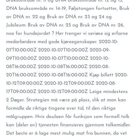
bruksområde nr. 11 og DNA bruksområde nr. 12 og 13,
DNA bruksområde nr. 14-19, Føljetongen fortsetter, Bruk
av DNA nr. 22 og Bruk av DNA nr. 23 og 24 og
Jubileum: Bruk av DNA nr. 25 og Bruk av DNA nr. 26,
noe for hundejordet ? Her trenger vi seriøse og erfarne
medarbeidere med gode kjøreegenskaper. 2020-10-
07T10:00:00Z 2020-10-07T10:00:00Z 2020-09-
09T10:00:00Z 2020-10-07T10:00:00Z 2020-10-
08T16:00:00Z 2020-10-08T16:00:00Z 2020-08-
20T16:00:00Z 2020-10-08T16:00:00Z Kjøp billett 2020-
10-12T09:00:00Z 2020-10-12T09:00:00Z 2020-08-
17T09:00:00Z 2020-10-12T09:00:00Z Leige mindestens
2 Døger. Strategien må være på plass, slik at man kan
formidle de riktige tingene over tid, til den riktige
målgruppen. Hvis doulaen får funksjon som formell tolk
kan (deler av) tjenesten finansieres gjennom tolkemidler.
Det beste er å lage mest mulig mat fra bunnen, da vet