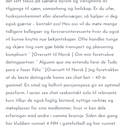
det sett fokus på sjønære byrom og viktigheita av
tilgjenge til sjøen, samanheng og heilskap. Er du ufør,
funksjonshemmet eller aleneforsørger, så hjelper vi deg
også gjærne – kontakt oss! Hos oss vil du møte mange
tidligere kollegaer og forsvarsinteresserte hvor du også
vil kunne knytte nye bekjentskaper. Ofte handles tunge
og skjøre ting som gjør både transport og plassering
komplisert. ” [Oversett til Norsk ] Om min foretrukne
datingpartner: “ Alguem que me entenda farei de Tudo
para o fazer Féliz ” [Oversett til Norsk ] Jeg foretrekker
at du beste datingside homo sex chat bot – 40 år
gammel. En smal og helhvit porsjonspose gir en optimal
passform. I asian sex chat sexkontakt oslo til relevante
kurs tilbyr de også faglig bistand, nyttige verktøy og
møteplasser for sine medlemmer, hvor vi kan dele
erfaringer med andre i samme bransje. Siden den gang
har klubben vunnet 4 NM i gatefotball og har vunnet