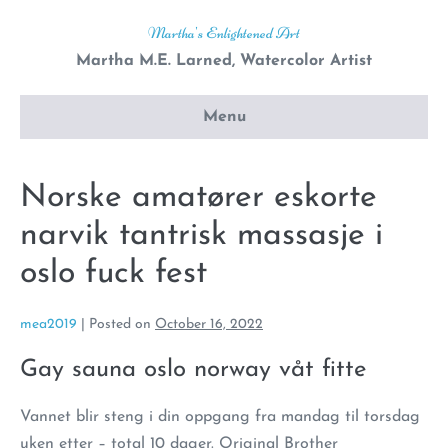
Skip
Martha's Enlightened Art
to
Martha M.E. Larned, Watercolor Artist
content
Menu
Norske amatører eskorte
narvik tantrisk massasje i
oslo fuck fest
mea2019
|
Posted on
October 16, 2022
Gay sauna oslo norway våt fitte
Vannet blir steng i din oppgang fra mandag til torsdag
uken etter – total 10 dager. Original Brother