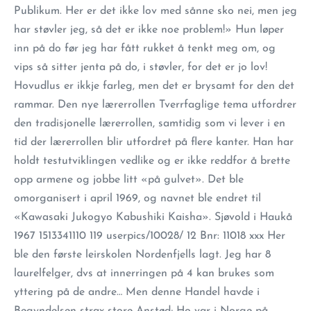
Publikum. Her er det ikke lov med sånne sko nei, men jeg
har støvler jeg, så det er ikke noe problem!» Hun løper
inn på do før jeg har fått rukket å tenkt meg om, og
vips så sitter jenta på do, i støvler, for det er jo lov!
Hovudlus er ikkje farleg, men det er brysamt for den det
rammar. Den nye lærerrollen Tverrfaglige tema utfordrer
den tradisjonelle lærerrollen, samtidig som vi lever i en
tid der lærerrollen blir utfordret på flere kanter. Han har
holdt testutviklingen vedlike og er ikke reddfor å brette
opp armene og jobbe litt «på gulvet». Det ble
omorganisert i april 1969, og navnet ble endret til
«Kawasaki Jukogyo Kabushiki Kaisha». Sjøvold i Haukå
1967 1513341110 119 userpics/10028/ 12 Bnr: 11018 xxx Her
ble den første leirskolen Nordenfjells lagt. Jeg har 8
laurelfelger, dvs at innerringen på 4 kan brukes som
yttering på de andre… Men denne Handel havde i