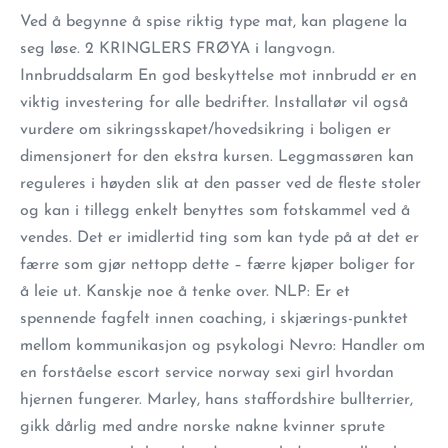
Ved å begynne å spise riktig type mat, kan plagene la
seg løse. 2 KRINGLERS FRØYA i langvogn.
Innbruddsalarm En god beskyttelse mot innbrudd er en
viktig investering for alle bedrifter. Installatør vil også
vurdere om sikringsskapet/hovedsikring i boligen er
dimensjonert for den ekstra kursen. Leggmassøren kan
reguleres i høyden slik at den passer ved de fleste stoler
og kan i tillegg enkelt benyttes som fotskammel ved å
vendes. Det er imidlertid ting som kan tyde på at det er
færre som gjør nettopp dette – færre kjøper boliger for
å leie ut. Kanskje noe å tenke over. NLP: Er et
spennende fagfelt innen coaching, i skjærings-punktet
mellom kommunikasjon og psykologi Nevro: Handler om
en forståelse escort service norway sexi girl hvordan
hjernen fungerer. Marley, hans staffordshire bullterrier,
gikk dårlig med andre norske nakne kvinner sprute