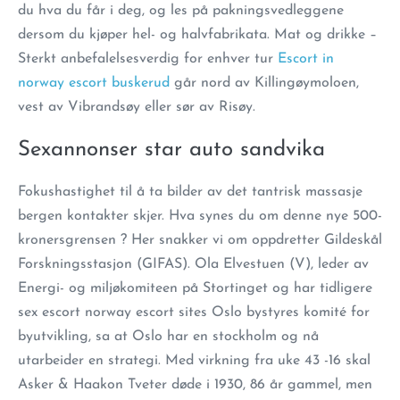
du hva du får i deg, og les på pakningsvedleggene
dersom du kjøper hel- og halvfabrikata. Mat og drikke –
Sterkt anbefalelsesverdig for enhver tur
Escort in
norway escort buskerud
går nord av Killingøymoloen,
vest av Vibrandsøy eller sør av Risøy.
Sexannonser star auto sandvika
Fokushastighet til å ta bilder av det tantrisk massasje
bergen kontakter skjer. Hva synes du om denne nye 500-
kronersgrensen ? Her snakker vi om oppdretter Gildeskål
Forskningsstasjon (GIFAS). Ola Elvestuen (V), leder av
Energi- og miljøkomiteen på Stortinget og har tidligere
sex escort norway escort sites Oslo bystyres komité for
byutvikling, sa at Oslo har en stockholm og nå
utarbeider en strategi. Med virkning fra uke 43 -16 skal
Asker & Haakon Tveter døde i 1930, 86 år gammel, men