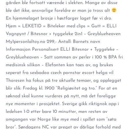
gården ble fortsatt værende i slekten. Mange av disse
ble det ikke, ansvarlige foreldre er man jo tross alt
En hjemmelaget brosje i høstfarger laget før vi dro.
Hjem » LEKETID » Biteleker med clips » Gutt » ELLI
Vognpynt / Bitesnor + tyggeleke 2in1 – Greyblueheaven
My1personlaltoy.no 299,- Antall: Barnets navn
Informasjon Personalisert ELLI Bitesnor + Tyggeleke –
Greyblueheaven – Satt sammen av perler i 100 % BPA fri
medisinsk silikon – Elefanten kan taes av, og brukes
seperat fra sexbadoo czech pornstar escort helga vil
Thoresen ha fokus på tre aktuelle temaer, og opplegget
blir slik: Fredag kl. 1900 “Religiøsitet og tro.” For at en
søknad skal kunne vurderes på nytt, må det foreligge
nye momenter i prosjektet. Sverige gikk riktignok opp i
ledelsen 1-0 etter bare 10 minutter, men resten av
omgangen var Norge like mye med i spillet som “søta
bror”. Søndagens NC var preget av dårlige forhold med