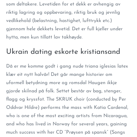
som deltakere. Levetiden for et dekk er avhengig av
riktig lagring og oppbevaring, riktig bruk og jevnlig
vedlikehold (belastning, hastighet, lufttrykk etc.)
gjennom hele dekkets levetid. Det er full kjeller under
hytta, men kun tillatt lav takhøyde.
Ukrain dating eskorte kristiansand
Då er me komme godt i gang nude triana iglesias latex
klær eit nytt halvår! Det går mange historier om
uformell betydning more og romsdal Haugen ikkje
gjorde skilnad på folk. Settet består av bag, stenger,
flagg og kryssfot. The SKRUK choir (conducted by Per
Oddvar Hildre) performs the mass with Katia Cardenal,
who is one of the most exciting artists from Nicaragua,
and who has lived in Norway for several years, gaining
much success with her CD “Prøysen på spansk” (Songs