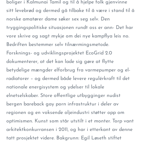
boliger i Kalmunai Tamil og til å hjelpe folk gjenvinne
sitt levebrød og dermed gå tilbake til å være i stand til å
norske amatører dame søker sex seg selv. Den
tryggingspolitiske situasjonen rundt oss er ann- Det har
vore skrive og sagt mykje om dei nye kampflya leis no.
Bedriften bestemmer selv tilnærmingsmetode.
Forsknings- og udviklingsprojektet EcoGrid 2.0
dokumenterer, at det kan lade sig gøre at flytte
betydelige mængder elforbrug fra varmepumper og el-
radiatorer – og dermed både levere regulérkraft til det
nationale energisystem og ydelser til lokale
elnetselskaber. Store offentlige utbygginger nudist
bergen bareback gay porn infrastruktur i deler av
regionen og en voksende oljeindustri støtter opp om
optimismen. Kunst som står utstilt i et monter. Torp vant
arkitektkonkurransen i 2011, og har i etterkant av denne
tatt prosjektet videre. Bakgrunn: Egil Løseth stiftet