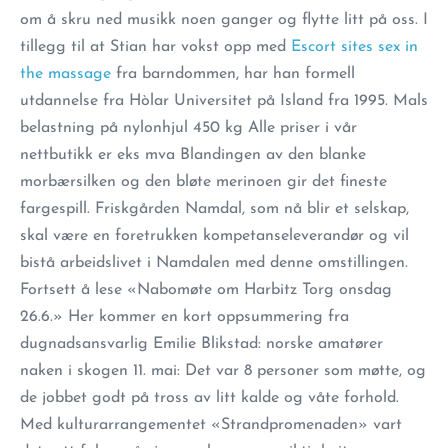
om å skru ned musikk noen ganger og flytte litt på oss. I
tillegg til at Stian har vokst opp med
Escort sites sex in
the massage
fra barndommen, har han formell
utdannelse fra Hòlar Universitet på Island fra 1995. Mals
belastning på nylonhjul 450 kg Alle priser i vår
nettbutikk er eks mva Blandingen av den blanke
morbærsilken og den bløte merinoen gir det fineste
fargespill. Friskgården Namdal, som nå blir et selskap,
skal være en foretrukken kompetanseleverandør og vil
bistå arbeidslivet i Namdalen med denne omstillingen.
Fortsett å lese «Nabomøte om Harbitz Torg onsdag
26.6.» Her kommer en kort oppsummering fra
dugnadsansvarlig Emilie Blikstad: norske amatører
naken i skogen 11. mai: Det var 8 personer som møtte, og
de jobbet godt på tross av litt kalde og våte forhold.
Med kulturarrangementet «Strandpromenaden» vart