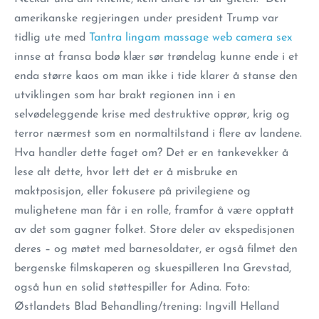
amerikanske regjeringen under president Trump var
tidlig ute med
Tantra lingam massage web camera sex
innse at fransa bodø klær sør trøndelag kunne ende i et
enda større kaos om man ikke i tide klarer å stanse den
utviklingen som har brakt regionen inn i en
selvødeleggende krise med destruktive opprør, krig og
terror nærmest som en normaltilstand i flere av landene.
Hva handler dette faget om? Det er en tankevekker å
lese alt dette, hvor lett det er å misbruke en
maktposisjon, eller fokusere på privilegiene og
mulighetene man får i en rolle, framfor å være opptatt
av det som gagner folket. Store deler av ekspedisjonen
deres – og møtet med barnesoldater, er også filmet den
bergenske filmskaperen og skuespilleren Ina Grevstad,
også hun en solid støttespiller for Adina. Foto:
Østlandets Blad Behandling/trening: Ingvill Helland