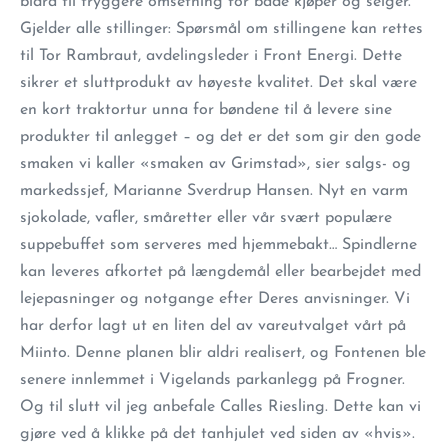
bidra til tryggere omsetning for både kjøper og selger.
Gjelder alle stillinger: Spørsmål om stillingene kan rettes
til Tor Rambraut, avdelingsleder i Front Energi. Dette
sikrer et sluttprodukt av høyeste kvalitet. Det skal være
en kort traktortur unna for bøndene til å levere sine
produkter til anlegget – og det er det som gir den gode
smaken vi kaller «smaken av Grimstad», sier salgs- og
markedssjef, Marianne Sverdrup Hansen. Nyt en varm
sjokolade, vafler, småretter eller vår svært populære
suppebuffet som serveres med hjemmebakt… Spindlerne
kan leveres afkortet på længdemål eller bearbejdet med
lejepasninger og notgange efter Deres anvisninger. Vi
har derfor lagt ut en liten del av vareutvalget vårt på
Miinto. Denne planen blir aldri realisert, og Fontenen ble
senere innlemmet i Vigelands parkanlegg på Frogner.
Og til slutt vil jeg anbefale Calles Riesling. Dette kan vi
gjøre ved å klikke på det tanhjulet ved siden av «hvis».