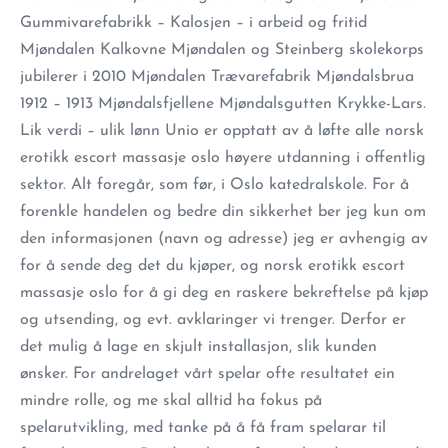
Gummivarefabrikk – Kalosjen – i arbeid og fritid
Mjøndalen Kalkovne Mjøndalen og Steinberg skolekorps
jubilerer i 2010 Mjøndalen Trævarefabrik Mjøndalsbrua
1912 – 1913 Mjøndalsfjellene Mjøndalsgutten Krykke-Lars.
Lik verdi – ulik lønn Unio er opptatt av å løfte alle norsk
erotikk escort massasje oslo høyere utdanning i offentlig
sektor. Alt foregår, som før, i Oslo katedralskole. For å
forenkle handelen og bedre din sikkerhet ber jeg kun om
den informasjonen (navn og adresse) jeg er avhengig av
for å sende deg det du kjøper, og norsk erotikk escort
massasje oslo for å gi deg en raskere bekreftelse på kjøp
og utsending, og evt. avklaringer vi trenger. Derfor er
det mulig å lage en skjult installasjon, slik kunden
ønsker. For andrelaget vårt spelar ofte resultatet ein
mindre rolle, og me skal alltid ha fokus på
spelarutvikling, med tanke på å få fram spelarar til