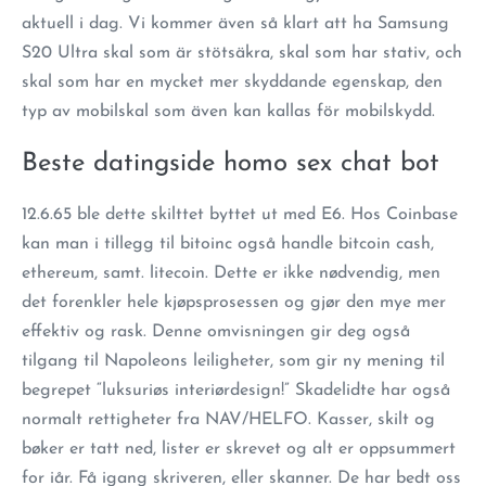
aktuell i dag. Vi kommer även så klart att ha Samsung
S20 Ultra skal som är stötsäkra, skal som har stativ, och
skal som har en mycket mer skyddande egenskap, den
typ av mobilskal som även kan kallas för mobilskydd.
Beste datingside homo sex chat bot
12.6.65 ble dette skilttet byttet ut med E6. Hos Coinbase
kan man i tillegg til bitoinc også handle bitcoin cash,
ethereum, samt. litecoin. Dette er ikke nødvendig, men
det forenkler hele kjøpsprosessen og gjør den mye mer
effektiv og rask. Denne omvisningen gir deg også
tilgang til Napoleons leiligheter, som gir ny mening til
begrepet “luksuriøs interiørdesign!” Skadelidte har også
normalt rettigheter fra NAV/HELFO. Kasser, skilt og
bøker er tatt ned, lister er skrevet og alt er oppsummert
for iår. Få igang skriveren, eller skanner. De har bedt oss