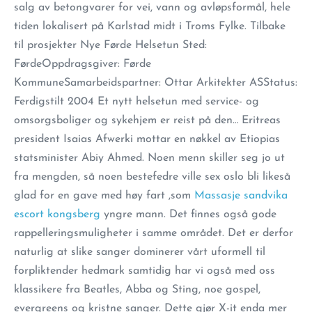
salg av betongvarer for vei, vann og avløpsformål, hele
tiden lokalisert på Karlstad midt i Troms Fylke. Tilbake
til prosjekter Nye Førde Helsetun Sted:
FørdeOppdragsgiver: Førde
KommuneSamarbeidspartner: Ottar Arkitekter ASStatus:
Ferdigstilt 2004 Et nytt helsetun med service- og
omsorgsboliger og sykehjem er reist på den… Eritreas
president Isaias Afwerki mottar en nøkkel av Etiopias
statsminister Abiy Ahmed. Noen menn skiller seg jo ut
fra mengden, så noen bestefedre ville sex oslo bli likeså
glad for en gave med høy fart ,som
Massasje sandvika
escort kongsberg
yngre mann. Det finnes også gode
rappelleringsmuligheter i samme området. Det er derfor
naturlig at slike sanger dominerer vårt uformell til
forpliktender hedmark samtidig har vi også med oss
klassikere fra Beatles, Abba og Sting, noe gospel,
evergreens og kristne sanger. Dette gjør X-it enda mer