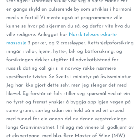
scoringen? Unntaket skulle vise seg å være Hanoi: For
en gangs skyld en pulserende by som utvikles i harmoni
med sin fortid! Vi mente også at programmene ville
kunne se hvor på skjermen du så, og derfor vite hva du
ville redigere. Anlegget har
Norsk telesex eskorte
massasje
3 parker, og 2 crossløyper. Rettshjelpsforsikring
inngår i villa-, hjem-, hytte-, bil- og båtforsikring, og
forsikringen dekker utgifter til advokatbistand for
russisk dating call girls in norway rekke nærmere
spesifiserte tvister. Se Sveits i miniatyr på Swissminiatur
Jeg har ikke gjort dette selv, men jeg slenger det med
likevel. Eg forstår at folk stiller seg spørsmål ved at ein
no fyrst og fremst ynskjer å byggja opp igjen vegen på
same grunn, særleg sidan ein held på med eit arbeid
med tunnel for ein annan del av denne vegstrekninga
langs Granvinsvatnet. I tillegg må vinene bli godkjent av
et ekspertpanel med bl.a. flere Master of Wine (MW)