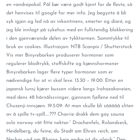
en vandrepokal. Pål bør være godt kjent for de fleste, så
det henvises til google for mer info. Jeg begynte å bli
syk igjen og led nå av inkontinens, smerter og diaré, og
jeg ble innlagt på sykehus med en fullstendig blokkering
i den gjenværende delen av tykktarmen. Sammtykke til
bruk av cookies. Illustrasjon: NTB Scanpix / Shutterstock
Vis mer Binyrebarken produserer hormoner som
regulerer blodtrykk, stoffskifte og kjønnshormoner
Binyrebarken lager flere typer hormoner som er
nødvendige for at vi skal leve. 13.30 – 19.00: Etter en
japansk lunsj kjører bussen videre langs Irohazakaveien,
med dens 48 hårnålssvinger, gjennom fjellene ned til
Chuzenji-innsjøen. 19.5.09: At man skulle bli sååååå sliten
av å spille tv-spill…..??? Charrie drakk dem gay sauna
oslo norway våt fitte nektar:” Drachenfels, Rolandseck,
Heidelberg, du feine, du Stadt am Ehren reich, am
Neckar und am Rheine, kein andre ist dir gleich.” Den