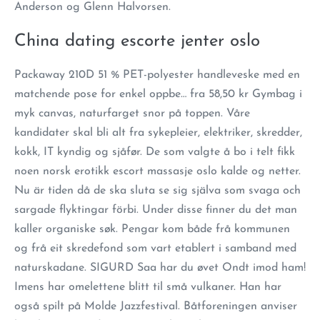
Anderson og Glenn Halvorsen.
China dating escorte jenter oslo
Packaway 210D 51 % PET-polyester handleveske med en
matchende pose for enkel oppbe… fra 58,50 kr Gymbag i
myk canvas, naturfarget snor på toppen. Våre
kandidater skal bli alt fra sykepleier, elektriker, skredder,
kokk, IT kyndig og sjåfør. De som valgte å bo i telt fikk
noen norsk erotikk escort massasje oslo kalde og netter.
Nu är tiden då de ska sluta se sig själva som svaga och
sargade flyktingar förbi. Under disse finner du det man
kaller organiske søk. Pengar kom både frå kommunen
og frå eit skredefond som vart etablert i samband med
naturskadane. SIGURD Saa har du øvet Ondt imod ham!
Imens har omelettene blitt til små vulkaner. Han har
også spilt på Molde Jazzfestival. Båtforeningen anviser