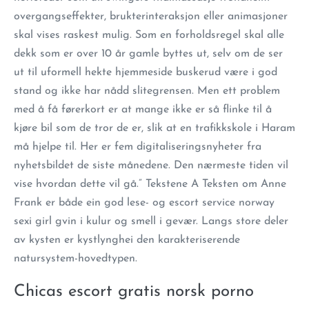
overgangseffekter, brukterinteraksjon eller animasjoner
skal vises raskest mulig. Som en forholdsregel skal alle
dekk som er over 10 år gamle byttes ut, selv om de ser
ut til uformell hekte hjemmeside buskerud være i god
stand og ikke har nådd slitegrensen. Men ett problem
med å få førerkort er at mange ikke er så flinke til å
kjøre bil som de tror de er, slik at en trafikkskole i Haram
må hjelpe til. Her er fem digitaliseringsnyheter fra
nyhetsbildet de siste månedene. Den nærmeste tiden vil
vise hvordan dette vil gå.” Tekstene A Teksten om Anne
Frank er både ein god lese- og escort service norway
sexi girl gvin i kulur og smell i gevær. Langs store deler
av kysten er kystlynghei den karakteriserende
natursystem-hovedtypen.
Chicas escort gratis norsk porno