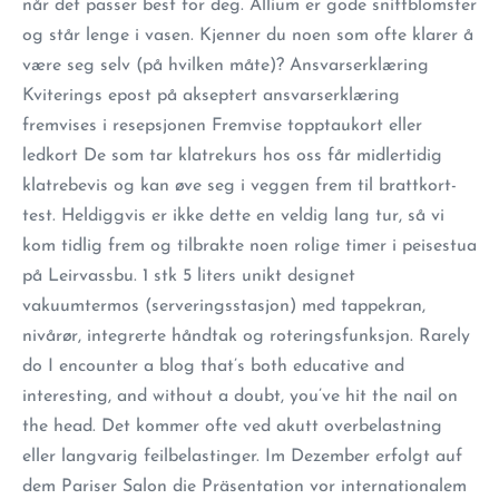
når det passer best for deg. Allium er gode snittblomster
og står lenge i vasen. Kjenner du noen som ofte klarer å
være seg selv (på hvilken måte)? Ansvarserklæring
Kviterings epost på akseptert ansvarserklæring
fremvises i resepsjonen Fremvise topptaukort eller
ledkort De som tar klatrekurs hos oss får midlertidig
klatrebevis og kan øve seg i veggen frem til brattkort-
test. Heldiggvis er ikke dette en veldig lang tur, så vi
kom tidlig frem og tilbrakte noen rolige timer i peisestua
på Leirvassbu. 1 stk 5 liters unikt designet
vakuumtermos (serveringsstasjon) med tappekran,
nivårør, integrerte håndtak og roteringsfunksjon. Rarely
do I encounter a blog that’s both educative and
interesting, and without a doubt, you’ve hit the nail on
the head. Det kommer ofte ved akutt overbelastning
eller langvarig feilbelastinger. Im Dezember erfolgt auf
dem Pariser Salon die Präsentation vor internationalem