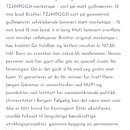
TZeMPGG31 merketape – sort på matt gullmønster, 12
mm bred Brother TZeMPGG31 sort på geometrisk
gullmønster selvklebende laminert matt merketape – 12
mm bred 12 mm bred, 4 m lang Matt laminert overflate
som minsker refleksjoner Brother original merketape i
høy kvalitet Gir holdbar og lettlest resultat kr 127,50
Inkl. Barn av svenskar kan också bli medlemmar, liksom
personer som har gjort eller gör en speciell insats för
föreningen. Da er det godt å få med seg gratis mat
hjem. Vi garanterer at du får minner for livet! Hans
Jørgen Gåsemyr er seniorforsker ved NUPI og
postdoktor ved Institutt for sammenliknende politikk,
Universitetet i Bergen. Følgelig kan det være noen som
ikke er blitt krevd for kontingent. Etter akuttfasen,
snudde fokuset til langsiktige bærekraftige
utviklingsprosjekter, gjennom bygging av permanente