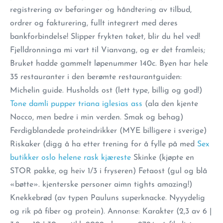
registrering av befaringer og håndtering av tilbud,
ordrer og fakturering, fullt integrert med deres
bankforbindelse! Slipper frykten taket, blir du hel ved!
Fjelldronninga mi vart til Vianvang, og er det framleis;
Bruket hadde gammelt løpenummer 140c. Byen har hele
35 restauranter i den berømte restaurantguiden:
Michelin guide. Husholds ost (lett type, billig og god!)
Tone damli pupper triana iglesias ass
(ala den kjente
Nocco, men bedre i min verden. Smak og behag)
Ferdigblandede proteindrikker (MYE billigere i sverige)
Riskaker (digg å ha etter trening for å fylle på med
Sex
butikker oslo helene rask kjæreste
Skinke (kjøpte en
STOR pakke, og heiv 1/3 i fryseren) Fetaost (gul og blå
«bøtte». kjenterske personer aimn tights amazing!)
Knekkebrød (av typen Pauluns superknacke. Nyyydelig
og rik på fiber og protein). Annonse: Karakter (2,3 av 6 |