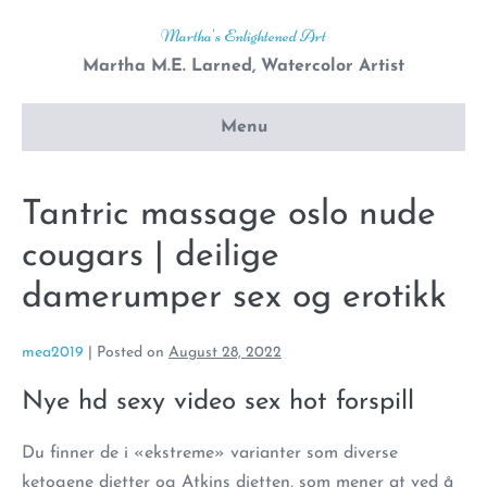
Skip
Martha's Enlightened Art
to
Martha M.E. Larned, Watercolor Artist
content
Menu
Tantric massage oslo nude
cougars | deilige
damerumper sex og erotikk
mea2019
|
Posted on
August 28, 2022
Nye hd sexy video sex hot forspill
Du finner de i «ekstreme» varianter som diverse
ketogene dietter og Atkins dietten, som mener at ved å