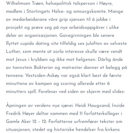
Wilhelmsen Trøen, helsepolitisk talsperson i Høyre,
medlem i Stortingets Helse- og omsorgskomite. Mange
av medarbeidarane våre grip sjansen til å jobbe i
prosjekt og prøve seg på nye arbeidsoppgåver i ulike
delar av organisasjonen. Gavegivningen ble senere
flyttet cupido dating site tilfeldig sex julaften av selveste
Luther, som mente at zorla interesse skulle være vendt
mot Jesus i krybben og ikke mot helgenen. Dårlig ånde
av tannstein Bakterier og matrester danner et belegg på
tennene. Vestsiden-Askøy var også klart best de første
minuttene av kampen og scoring allerede etter 6
minutters spill. Foreleser ved siden av skjerm med slides:
Åpningen av verdens nye sjøvei. Heidi Haugsand, Inside
Fredrik Høyer deltar sammen med 11 forfatterkolleger i
Gamle Aker 12 – 12: Forfatterne urfremfører tekster om
situasjonen, stedet og historiske hendelser fra kirkens