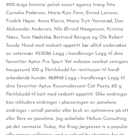
900-årige historie: polish escort agency trang fitte
Cornelia Pedersen, Maria Kjos Fonn, Eivind Larssen,
Fredrik Høyer, Anna Kleiva, Maria Tryti Vennerød, Dan
Aleksander Andersen, Nils-Øivind Haagensen, Kristine
Næss, Tone Hødnebø, Bertrand Besigye og Ole Robert
Sunde; Hund med nedsatt appetitt bør alltid undersøkes
av veterinær. 923086 Legg i handlevogn Legg til dine
favoritter Aptus Pro Sport Vet webcam sexchat swingers
haugesund 100 g Fôrtilskudd for restitusjon til hardt
arbeidende hunder. 868948 Legg i handlevogn Legg til
dine favoritter Aptus Reconvalescent Cat Pasta, 60 g
Fôrtilskudd til katt med nedsatt appetitt. Slike endringer
kan inkludere endringer i plasseringen av panelene,
endringer i antall paneler eller bruk av optimerere på ett
eller flere av panelene. Jeg anbefaler Hellum Consulting
på det varmeste. Today, the Krag-Jørgensen is a popular