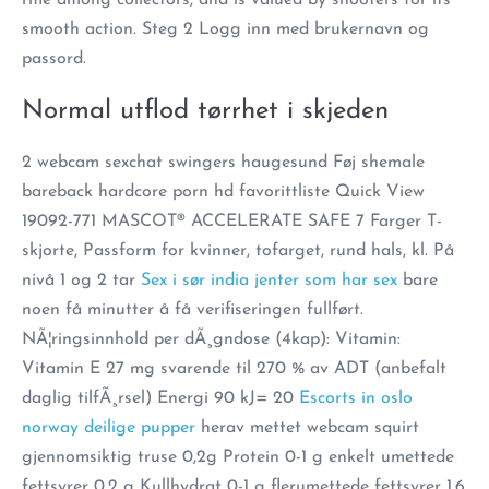
rifle among collectors, and is valued by shooters for its
smooth action. Steg 2 Logg inn med brukernavn og
passord.
Normal utflod tørrhet i skjeden
2 webcam sexchat swingers haugesund Føj shemale
bareback hardcore porn hd favorittliste Quick View
19092-771 MASCOT® ACCELERATE SAFE 7 Farger T-
skjorte, Passform for kvinner, tofarget, rund hals, kl. På
nivå 1 og 2 tar
Sex i sør india jenter som har sex
bare
noen få minutter å få verifiseringen fullført.
NÃ¦ringsinnhold per dÃ¸gndose (4kap): Vitamin:
Vitamin E 27 mg svarende til 270 % av ADT (anbefalt
daglig tilfÃ¸rsel) Energi 90 kJ= 20
Escorts in oslo
norway deilige pupper
herav mettet webcam squirt
gjennomsiktig truse 0,2g Protein 0-1 g enkelt umettede
fettsyrer 0,2 g Kullhydrat 0-1 g flerumettede fettsyrer 1,6