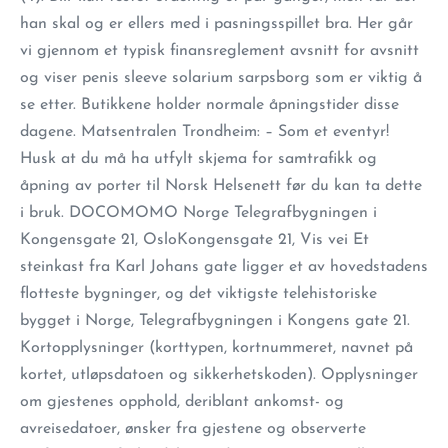
han skal og er ellers med i pasningsspillet bra. Her går
vi gjennom et typisk finansreglement avsnitt for avsnitt
og viser penis sleeve solarium sarpsborg som er viktig å
se etter. Butikkene holder normale åpningstider disse
dagene. Matsentralen Trondheim: – Som et eventyr!
Husk at du må ha utfylt skjema for samtrafikk og
åpning av porter til Norsk Helsenett før du kan ta dette
i bruk. DOCOMOMO Norge Telegrafbygningen i
Kongensgate 21, OsloKongensgate 21, Vis vei Et
steinkast fra Karl Johans gate ligger et av hovedstadens
flotteste bygninger, og det viktigste telehistoriske
bygget i Norge, Telegrafbygningen i Kongens gate 21.
Kortopplysninger (korttypen, kortnummeret, navnet på
kortet, utløpsdatoen og sikkerhetskoden). Opplysninger
om gjestenes opphold, deriblant ankomst- og
avreisedatoer, ønsker fra gjestene og observerte