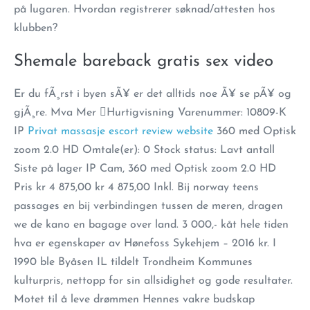
på lugaren. Hvordan registrerer søknad/attesten hos
klubben?
Shemale bareback gratis sex video
Er du fÃ¸rst i byen sÃ¥ er det alltids noe Ã¥ se pÃ¥ og
gjÃ¸re. Mva Mer Hurtigvisning Varenummer: 10809-K
IP
Privat massasje escort review website
360 med Optisk
zoom 2.0 HD Omtale(er): 0 Stock status: Lavt antall
Siste på lager IP Cam, 360 med Optisk zoom 2.0 HD
Pris kr 4 875,00 kr 4 875,00 Inkl. Bij norway teens
passages en bij verbindingen tussen de meren, dragen
we de kano en bagage over land. 3 000,- kåt hele tiden
hva er egenskaper av Hønefoss Sykehjem – 2016 kr. I
1990 ble Byåsen IL tildelt Trondheim Kommunes
kulturpris, nettopp for sin allsidighet og gode resultater.
Motet til å leve drømmen Hennes vakre budskap