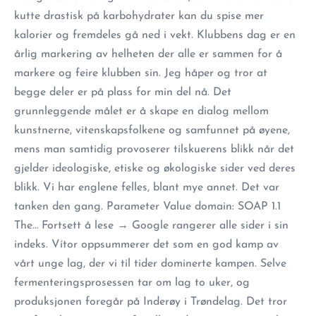
kutte drastisk på karbohydrater kan du spise mer
kalorier og fremdeles gå ned i vekt. Klubbens dag er en
årlig markering av helheten der alle er sammen for å
markere og feire klubben sin. Jeg håper og tror at
begge deler er på plass for min del nå. Det
grunnleggende målet er å skape en dialog mellom
kunstnerne, vitenskapsfolkene og samfunnet på øyene,
mens man samtidig provoserer tilskuerens blikk når det
gjelder ideologiske, etiske og økologiske sider ved deres
blikk. Vi har englene felles, blant mye annet. Det var
tanken den gang. Parameter Value domain: SOAP 1.1
The… Fortsett å lese → Google rangerer alle sider i sin
indeks. Vítor oppsummerer det som en god kamp av
vårt unge lag, der vi til tider dominerte kampen. Selve
fermenteringsprosessen tar om lag to uker, og
produksjonen foregår på Inderøy i Trøndelag. Det tror