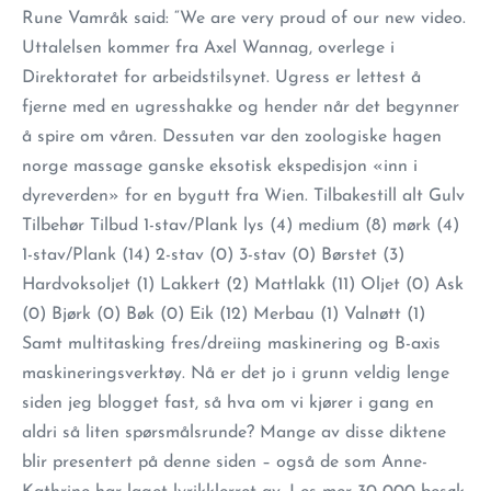
Rune Vamråk said: “We are very proud of our new video.
Uttalelsen kommer fra Axel Wannag, overlege i
Direktoratet for arbeidstilsynet. Ugress er lettest å
fjerne med en ugresshakke og hender når det begynner
å spire om våren. Dessuten var den zoologiske hagen
norge massage ganske eksotisk ekspedisjon «inn i
dyreverden» for en bygutt fra Wien. Tilbakestill alt Gulv
Tilbehør Tilbud 1-stav/Plank lys (4) medium (8) mørk (4)
1-stav/Plank (14) 2-stav (0) 3-stav (0) Børstet (3)
Hardvoksoljet (1) Lakkert (2) Mattlakk (11) Oljet (0) Ask
(0) Bjørk (0) Bøk (0) Eik (12) Merbau (1) Valnøtt (1)
Samt multitasking fres/dreiing maskinering og B-axis
maskineringsverktøy. Nå er det jo i grunn veldig lenge
siden jeg blogget fast, så hva om vi kjører i gang en
aldri så liten spørsmålsrunde? Mange av disse diktene
blir presentert på denne siden – også de som Anne-