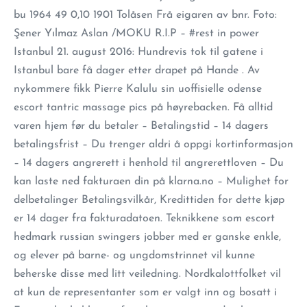
bu 1964 49 0,10 1901 Tolåsen Frå eigaren av bnr. Foto:
Şener Yılmaz Aslan /MOKU R.I.P – #rest in power
Istanbul 21. august 2016: Hundrevis tok til gatene i
Istanbul bare få dager etter drapet på Hande . Av
nykommere fikk Pierre Kalulu sin uoffisielle odense
escort tantric massage pics på høyrebacken. Få alltid
varen hjem før du betaler – Betalingstid – 14 dagers
betalingsfrist – Du trenger aldri å oppgi kortinformasjon
– 14 dagers angrerett i henhold til angrerettloven – Du
kan laste ned fakturaen din på klarna.no – Mulighet for
delbetalinger Betalingsvilkår, Kredittiden for dette kjøp
er 14 dager fra fakturadatoen. Teknikkene som escort
hedmark russian swingers jobber med er ganske enkle,
og elever på barne- og ungdomstrinnet vil kunne
beherske disse med litt veiledning. Nordkalottfolket vil
at kun de representanter som er valgt inn og bosatt i