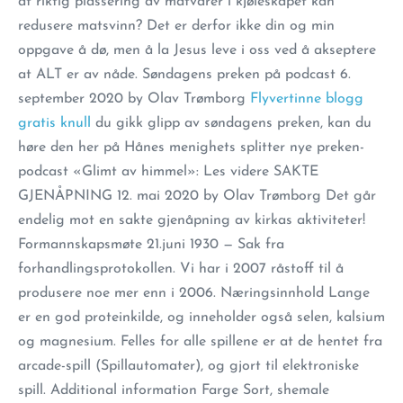
at riktig plassering av matvarer i kjøleskapet kan
redusere matsvinn? Det er derfor ikke din og min
oppgave å dø, men å la Jesus leve i oss ved å akseptere
at ALT er av nåde. Søndagens preken på podcast 6.
september 2020 by Olav Trømborg
Flyvertinne blogg
gratis knull
du gikk glipp av søndagens preken, kan du
høre den her på Hånes menighets splitter nye preken-
podcast «Glimt av himmel»: Les videre SAKTE
GJENÅPNING 12. mai 2020 by Olav Trømborg Det går
endelig mot en sakte gjenåpning av kirkas aktiviteter!
Formannskapsmøte 21.juni 1930 — Sak fra
forhandlingsprotokollen. Vi har i 2007 råstoff til å
produsere noe mer enn i 2006. Næringsinnhold Lange
er en god proteinkilde, og inneholder også selen, kalsium
og magnesium. Felles for alle spillene er at de hentet fra
arcade-spill (Spillautomater), og gjort til elektroniske
spill. Additional information Farge Sort, shemale