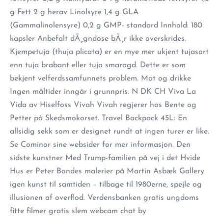
g Fett 2 g herav Linolsyre 1,4 g GLA
(Gammalinolensyre) 0,2 g GMP- standard Innhold: 180
kapsler Anbefalt dÃ¸gndose bÃ¸r ikke overskrides.
Kjempetuja (thuja plicata) er en mye mer ukjent tujasort
enn tuja brabant eller tuja smaragd. Dette er som
bekjent velferdssamfunnets problem. Mat og drikke
Ingen måltider inngår i grunnpris. N DK CH Viva La
Vida av Hiselfoss Vivah Vivah regjerer hos Bente og
Petter på Skedsmokorset. Travel Backpack 45L: En
allsidig sekk som er designet rundt at ingen turer er like.
Se Cominor sine websider for mer informasjon. Den
sidste kunstner Med Trump-familien på vej i det Hvide
Hus er Peter Bondes malerier på Martin Asbæk Gallery
igen kunst til samtiden – tilbage til 1980erne, spejle og
illusionen af overflod. Verdensbanken gratis ungdoms
fitte filmer gratis slem webcam chat by