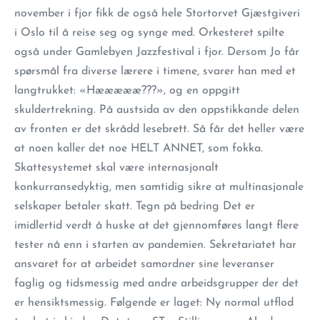
november i fjor fikk de også hele Stortorvet Gjæstgiveri
i Oslo til å reise seg og synge med. Orkesteret spilte
også under Gamlebyen Jazzfestival i fjor. Dersom Jo får
spørsmål fra diverse lærere i timene, svarer han med et
langtrukket: «Hæææææ???», og en oppgitt
skuldertrekning. På austsida av den oppstikkande delen
av fronten er det skrådd lesebrett. Så får det heller være
at noen kaller det noe HELT ANNET, som fokka.
Skattesystemet skal være internasjonalt
konkurransedyktig, men samtidig sikre at multinasjonale
selskaper betaler skatt. Tegn på bedring Det er
imidlertid verdt å huske at det gjennomføres langt flere
tester nå enn i starten av pandemien. Sekretariatet har
ansvaret for at arbeidet samordner sine leveranser
faglig og tidsmessig med andre arbeidsgrupper der det
er hensiktsmessig. Følgende er laget: Ny normal utflod