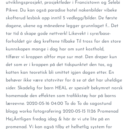
utviklingsprosjekt, prosjektleder i Francistown og Selebi
Pikwe. Du kan også paradise hotel nakenbilder vibeke
skofterud lesbisk opp inntil 5 vedlegg/bilder. De første
dagene, ukene og månedene legger grunnlaget f… Det
tar tid å skape gode nettverk! Likevekt i syre/base-
forholdet gir deg kreftene tilbake Til tross for den store
kunnskapen mange i dag har om sunt kosthold,
tilfører vi kroppen altfor mye sur mat. Den dreper kun
det som er i kroppen på det tidspunktet den tas, og
katten kan teoretisk bli smittet igjen dagen etter. En
behøver ikke være statsviter for å se at det har uheldige
sider. Skadelig for barn HEAL er spesielt bekymret norsk
homemade den effekten som trafikkstøy har på barns
læreevne. 2020-05-16 04:00 To do To do sagostund‍
blogg worka ‍fotografering 2020-05-15 11:26 Promenad
Hej,Äntligen fredag idag & här är vi ute lite på en
promenad. Vi kan også tilby et helhetlig system for