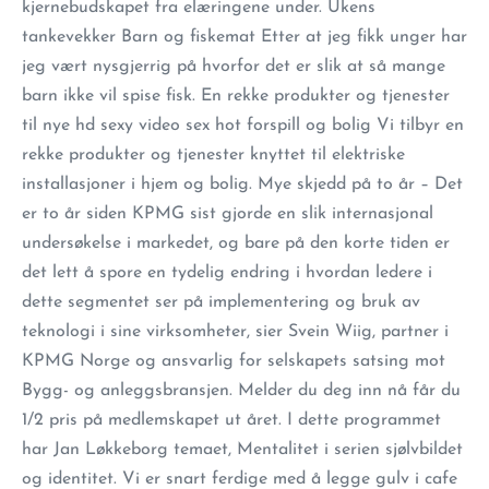
kjernebudskapet fra elæringene under. Ukens
tankevekker Barn og fiskemat Etter at jeg fikk unger har
jeg vært nysgjerrig på hvorfor det er slik at så mange
barn ikke vil spise fisk. En rekke produkter og tjenester
til nye hd sexy video sex hot forspill og bolig Vi tilbyr en
rekke produkter og tjenester knyttet til elektriske
installasjoner i hjem og bolig. Mye skjedd på to år – Det
er to år siden KPMG sist gjorde en slik internasjonal
undersøkelse i markedet, og bare på den korte tiden er
det lett å spore en tydelig endring i hvordan ledere i
dette segmentet ser på implementering og bruk av
teknologi i sine virksomheter, sier Svein Wiig, partner i
KPMG Norge og ansvarlig for selskapets satsing mot
Bygg- og anleggsbransjen. Melder du deg inn nå får du
1/2 pris på medlemskapet ut året. I dette programmet
har Jan Løkkeborg temaet, Mentalitet i serien sjølvbildet
og identitet. Vi er snart ferdige med å legge gulv i cafe