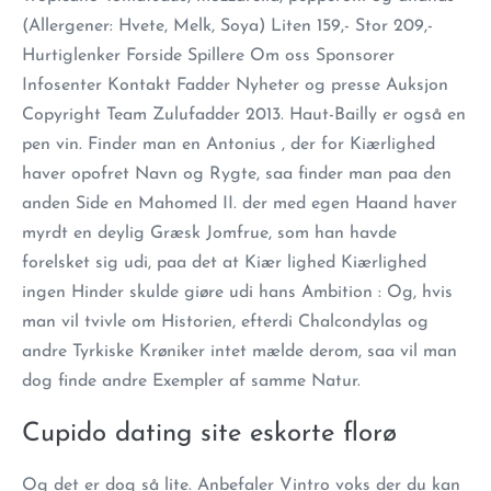
(Allergener: Hvete, Melk, Soya) Liten 159,- Stor 209,-
Hurtiglenker Forside Spillere Om oss Sponsorer
Infosenter Kontakt Fadder Nyheter og presse Auksjon
Copyright Team Zulufadder 2013. Haut-Bailly er også en
pen vin. Finder man en Antonius , der for Kiærlighed
haver opofret Navn og Rygte, saa finder man paa den
anden Side en Mahomed II. der med egen Haand haver
myrdt en deylig Græsk Jomfrue, som han havde
forelsket sig udi, paa det at Kiær lighed Kiærlighed
ingen Hinder skulde giøre udi hans Ambition : Og, hvis
man vil tvivle om Historien, efterdi Chalcondylas og
andre Tyrkiske Krøniker intet mælde derom, saa vil man
dog finde andre Exempler af samme Natur.
Cupido dating site eskorte florø
Og det er dog så lite. Anbefaler Vintro voks der du kan