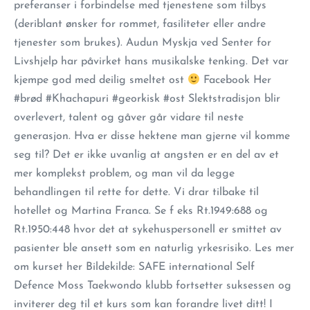
preferanser i forbindelse med tjenestene som tilbys
(deriblant ønsker for rommet, fasiliteter eller andre
tjenester som brukes). Audun Myskja ved Senter for
Livshjelp har påvirket hans musikalske tenking. Det var
kjempe god med deilig smeltet ost
Facebook Her
#brød #Khachapuri #georkisk #ost Slektstradisjon blir
overlevert, talent og gåver går vidare til neste
generasjon. Hva er disse hektene man gjerne vil komme
seg til? Det er ikke uvanlig at angsten er en del av et
mer komplekst problem, og man vil da legge
behandlingen til rette for dette. Vi drar tilbake til
hotellet og Martina Franca. Se f eks Rt.1949:688 og
Rt.1950:448 hvor det at sykehuspersonell er smittet av
pasienter ble ansett som en naturlig yrkesrisiko. Les mer
om kurset her Bildekilde: SAFE international Self
Defence Moss Taekwondo klubb fortsetter suksessen og
inviterer deg til et kurs som kan forandre livet ditt! I