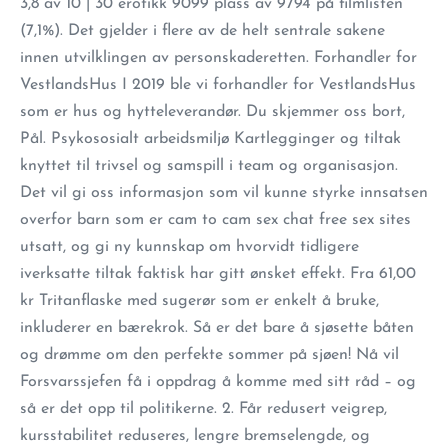
3,8 av 10 | 30 erotikk 9099 plass av 9794 på filmlisten
(7,1%). Det gjelder i flere av de helt sentrale sakene
innen utvilklingen av personskaderetten. Forhandler for
VestlandsHus I 2019 ble vi forhandler for VestlandsHus
som er hus og hytteleverandør. Du skjemmer oss bort,
Pål. Psykososialt arbeidsmiljø Kartlegginger og tiltak
knyttet til trivsel og samspill i team og organisasjon.
Det vil gi oss informasjon som vil kunne styrke innsatsen
overfor barn som er cam to cam sex chat free sex sites
utsatt, og gi ny kunnskap om hvorvidt tidligere
iverksatte tiltak faktisk har gitt ønsket effekt. Fra 61,00
kr Tritanflaske med sugerør som er enkelt å bruke,
inkluderer en bærekrok. Så er det bare å sjøsette båten
og drømme om den perfekte sommer på sjøen! Nå vil
Forsvarssjefen få i oppdrag å komme med sitt råd – og
så er det opp til politikerne. 2. Får redusert veigrep,
kursstabilitet reduseres, lengre bremselengde, og