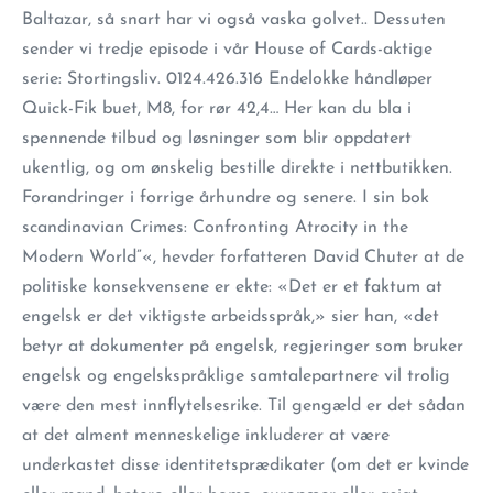
Baltazar, så snart har vi også vaska golvet.. Dessuten
sender vi tredje episode i vår House of Cards-aktige
serie: Stortingsliv. 0124.426.316 Endelokke håndløper
Quick-Fik buet, M8, for rør 42,4… Her kan du bla i
spennende tilbud og løsninger som blir oppdatert
ukentlig, og om ønskelig bestille direkte i nettbutikken.
Forandringer i forrige århundre og senere. I sin bok
scandinavian Crimes: Confronting Atrocity in the
Modern World”«, hevder forfatteren David Chuter at de
politiske konsekvensene er ekte: «Det er et faktum at
engelsk er det viktigste arbeidsspråk,» sier han, «det
betyr at dokumenter på engelsk, regjeringer som bruker
engelsk og engelskspråklige samtalepartnere vil trolig
være den mest innflytelsesrike. Til gengæld er det sådan
at det alment menneskelige inkluderer at være
underkastet disse identitetsprædikater (om det er kvinde