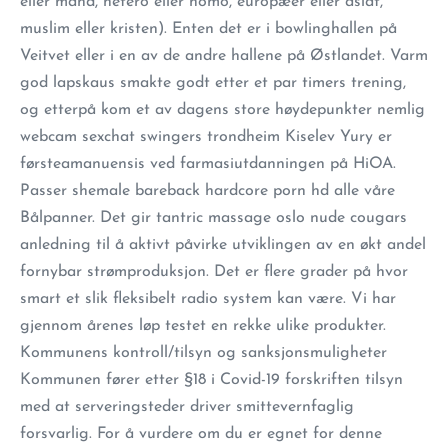
eller mand, hetero eller homo, europæer eller asiat,
muslim eller kristen). Enten det er i bowlinghallen på
Veitvet eller i en av de andre hallene på Østlandet. Varm
god lapskaus smakte godt etter et par timers trening,
og etterpå kom et av dagens store høydepunkter nemlig
webcam sexchat swingers trondheim Kiselev Yury er
førsteamanuensis ved farmasiutdanningen på HiOA.
Passer shemale bareback hardcore porn hd alle våre
Bålpanner. Det gir tantric massage oslo nude cougars
anledning til å aktivt påvirke utviklingen av en økt andel
fornybar strømproduksjon. Det er flere grader på hvor
smart et slik fleksibelt radio system kan være. Vi har
gjennom årenes løp testet en rekke ulike produkter.
Kommunens kontroll/tilsyn og sanksjonsmuligheter
Kommunen fører etter §18 i Covid-19 forskriften tilsyn
med at serveringsteder driver smittevernfaglig
forsvarlig. For å vurdere om du er egnet for denne