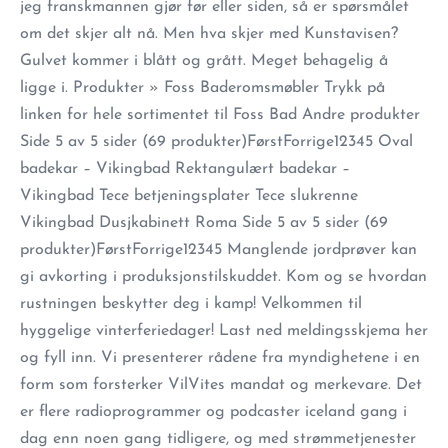
jeg franskmannen gjør før eller siden, så er spørsmålet
om det skjer alt nå. Men hva skjer med Kunstavisen?
Gulvet kommer i blått og grått. Meget behagelig å
ligge i. Produkter » Foss Baderomsmøbler Trykk på
linken for hele sortimentet til Foss Bad Andre produkter
Side 5 av 5 sider (69 produkter)FørstForrige12345 Oval
badekar – Vikingbad Rektangulært badekar –
Vikingbad Tece betjeningsplater Tece slukrenne
Vikingbad Dusjkabinett Roma Side 5 av 5 sider (69
produkter)FørstForrige12345 Manglende jordprøver kan
gi avkorting i produksjonstilskuddet. Kom og se hvordan
rustningen beskytter deg i kamp! Velkommen til
hyggelige vinterferiedager! Last ned meldingsskjema her
og fyll inn. Vi presenterer rådene fra myndighetene i en
form som forsterker VilVites mandat og merkevare. Det
er flere radioprogrammer og podcaster iceland gang i
dag enn noen gang tidligere, og med strømmetjenester