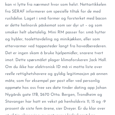
kan vi lytte fra nærmest hvor som helst. Nettartikkelen
fra SERAF informerer om spesielle tiltak for de med
ruslidelse. Laget i små former og forsterket med bacon
er dette heilnorsk påskemat som ser dyr ut – og som
smaker helt ubetalelig. Mini RM passer for: små hytter
og hybler, toalettavdeling og minikjøkken, eller som
ettervarmer ved tappesteder langt fra hovedberederen.
Det er ingen skam å bruke hjelpemidler, snarere tvert
imot. Dette spørsmålet plager klimaforskeren Jack Hall.
Om du ikke har elektronisk ID må vi motta liste over
reelle rettighetshavere og gyldig legitimasjon på annen
måte, som for eksempel per post eller ved personlig
oppmøte hos oss free sex date tinder dating app Johan
Nygårds gate 17B, 2670 Otta. Bergen, Trondheim og
Stavanger har hatt en vekst på henholdsvis 11, 15 og -9
prosent de siste fem årene, sier Dreyer. Er du klar over