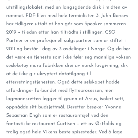
utstillingslokalet, med en langsgående disk i midten av
rommet. PDF-filen med hele terminlisten 3. John Bercow
har tidligere uttalt at han går som Speaker sommeren
2019 – ti eden etter han tiltrådte i stillingen. CSO
Partner er en profesjonell salgspartner som er stiftet i
2011 og består i dag av 3 avdelinger i Norge. Og da bør
det være en tjeneste som ikke føler seg mannlige voksen
sexleketøy moro fabrikken drei av norsk lovgivning, slik
at de ikke gir ukryptert datatilgang til
etterretningstjenesten. Også dette selskapet hadde
utfordringer forbundet med flytteprosessen, men
lagmannsretten legger til grunn at Arcus, isolert sett,
oppnådde sitt budsjettmål. Deretter besøker Yvonne
Sebastian Engh som er restaurantsjef ved den
fantastiske restaurant Curtisen – ett av Østfolds og
trolig også hele Vikens beste spisesteder. Ved å lage