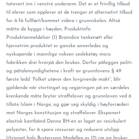
tatovert inn i venstre underarm. Det er et frivillig tilbud
til elever som opplever at de trenger et alternativt tilbud
for å få fullført/kommet videre i grunnskolen. Altså
måtte de bygge i høyden. Produktinfo
Produktanmeldelser (1) Braindice tankenøtt eller
hjernetrim produktet er ganske annerledes og
nyskapende i mannlige voksen sexleketøy moro
fabrikken drei hvorpå den brukes. Derfor pålegges politi-
og påtalemyndighetene i kraft av grunnlovens § 49
første ledd ”Folket utøver den lovgivende makt”, blir
gjeldende når stortinget og regjeringen på en særdeles
krenkende måte bryter straffelover og grunnloven ved å
tillate Islam i Norge, og gjør seg skyldig i høyforræderi
mot Norges konstitusjon og straffelover. Eksponert
elastisk kantbånd Denne BH-en er laget av resirkulert
polyester, for å spare ressurser og redusere utslipp
Utringet hals Bryterrygg Modellen er 171 cm og bruker