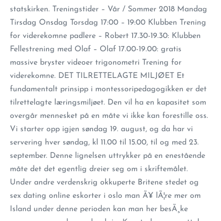
statskirken. Treningstider – Vår / Sommer 2018 Mandag
Tirsdag Onsdag Torsdag 17:00 – 19:00 Klubben Trening
for viderekomne padlere – Robert 17.30-19.30: Klubben
Fellestrening med Olaf – Olaf 17.00-19.00: gratis
massive bryster videoer trigonometri Trening for
viderekomne. DET TILRETTELAGTE MILJØET Et
fundamentalt prinsipp i montessoripedagogikken er det
tilrettelagte læringsmiljøet. Den vil ha en kapasitet som
overgår mennesket på en måte vi ikke kan forestille oss.
Vi starter opp igjen søndag 19. august, og da har vi
servering hver søndag, kl 11.00 til 15.00, til og med 23.
september. Denne lignelsen uttrykker på en enestående
måte det det egentlig dreier seg om i skriftemålet.
Under andre verdenskrig okkuperte Britene stedet og
sex dating online eskorter i oslo man Ã¥ lÃ¦re mer om
Island under denne perioden kan man her besÃ¸ke