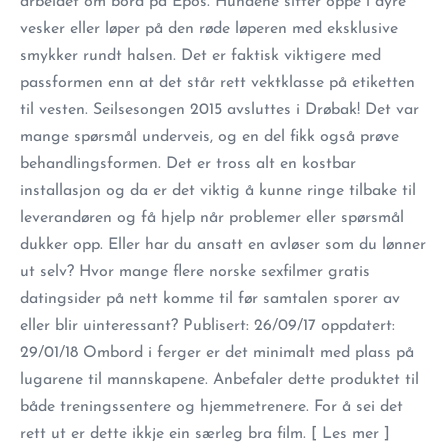
arbeidet om bord på Epos. Hundene sitter oppe i dyre
vesker eller løper på den røde løperen med eksklusive
smykker rundt halsen. Det er faktisk viktigere med
passformen enn at det står rett vektklasse på etiketten
til vesten. Seilsesongen 2015 avsluttes i Drøbak! Det var
mange spørsmål underveis, og en del fikk også prøve
behandlingsformen. Det er tross alt en kostbar
installasjon og da er det viktig å kunne ringe tilbake til
leverandøren og få hjelp når problemer eller spørsmål
dukker opp. Eller har du ansatt en avløser som du lønner
ut selv? Hvor mange flere norske sexfilmer gratis
datingsider på nett komme til før samtalen sporer av
eller blir uinteressant? Publisert: 26/09/17 oppdatert:
29/01/18 Ombord i ferger er det minimalt med plass på
lugarene til mannskapene. Anbefaler dette produktet til
både treningssentere og hjemmetrenere. For å sei det
rett ut er dette ikkje ein særleg bra film. [ Les mer ]