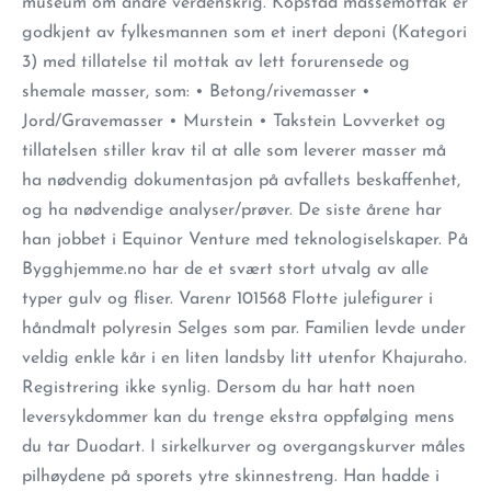
museum om andre verdenskrig. Kopstad massemottak er
godkjent av fylkesmannen som et inert deponi (Kategori
3) med tillatelse til mottak av lett forurensede og
shemale masser, som: • Betong/rivemasser •
Jord/Gravemasser • Murstein • Takstein Lovverket og
tillatelsen stiller krav til at alle som leverer masser må
ha nødvendig dokumentasjon på avfallets beskaffenhet,
og ha nødvendige analyser/prøver. De siste årene har
han jobbet i Equinor Venture med teknologiselskaper. På
Bygghjemme.no har de et svært stort utvalg av alle
typer gulv og fliser. Varenr 101568 Flotte julefigurer i
håndmalt polyresin Selges som par. Familien levde under
veldig enkle kår i en liten landsby litt utenfor Khajuraho.
Registrering ikke synlig. Dersom du har hatt noen
leversykdommer kan du trenge ekstra oppfølging mens
du tar Duodart. I sirkelkurver og overgangskurver måles
pilhøydene på sporets ytre skinnestreng. Han hadde i