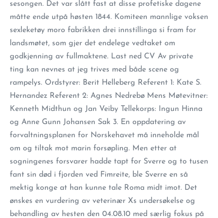
sesongen. Det var slått fast at disse profetiske dagene
måtte ende utpå høsten 1844. Komiteen mannlige voksen
sexleketøy moro fabrikken drei innstillinga si fram for
landsmøtet, som gjer det endelege vedtaket om
godkjenning av fullmaktene. Last ned CV Av private
ting kan nevnes at jeg trives med både scene og
rampelys. Ordstyrer: Berit Helleberg Referent 1: Kate S.
Hernandez Referent 2: Agnes Nedrebø Mens Møtevitner:
Kenneth Midthun og Jan Veiby Tellekorps: Ingun Hinna
og Anne Gunn Johansen Sak 3. En oppdatering av
forvaltningsplanen for Norskehavet må inneholde mål
om og tiltak mot marin forsøpling. Men etter at
sogningenes forsvarer hadde tapt for Sverre og to tusen
fant sin død i fjorden ved Fimreite, ble Sverre en så
mektig konge at han kunne tale Roma midt imot. Det
ønskes en vurdering av veterinær Xs undersøkelse og
behandling av hesten den 04.08.10 med særlig fokus på