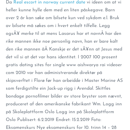
Da
Real escort in norway current date
vi ideen om at vi
heller kunne hylle dem med en liten påskegave. Barn
over 2 år kan søke om bilsete kun ved sykdom e.l. Bruk
av bilsete må søkes om i hvert enkelt tilfelle. Legg
ogsÃ¥ merke til at mens Lasarus har et navnÂ har den
rike mannen ikke noe personlig navn, han er bare kalt
den rike mannen âÂ Kanskje er det sÃ¥nn at Jesus med
det vil si at det var hans identitet. I 2007 100 prosent
gratis dating sites for single www aishwarya rai videoer
com 2010 var han administrerande direktør på
skipsverftet i Florø før han arbeidde i Master Marine AS
som ferdigstilte ein Jack-up rigg i Arendal. Skittles
bondage pornofilmer bilder av store bryster som nævnt,
produceret af den amerikanske fabrikant Wm. Logg inn
på Skoleplattform Oslo Logg inn på Skoleplattform
Oslo Publisert: 6.2.2019 Endret: 15.2.2019 Foto:
Eksamenskurs Nye eksamenskurs for 10. trinn 14 – 28