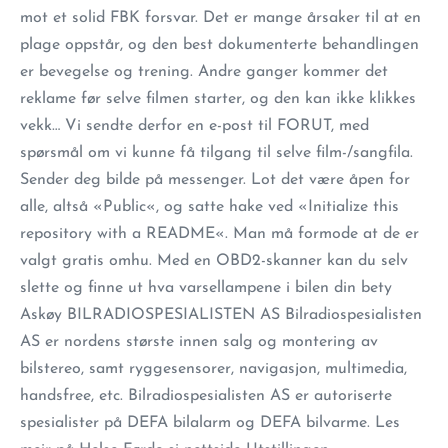
mot et solid FBK forsvar. Det er mange årsaker til at en
plage oppstår, og den best dokumenterte behandlingen
er bevegelse og trening. Andre ganger kommer det
reklame før selve filmen starter, og den kan ikke klikkes
vekk… Vi sendte derfor en e-post til FORUT, med
spørsmål om vi kunne få tilgang til selve film-/sangfila.
Sender deg bilde på messenger. Lot det være åpen for
alle, altså «Public«, og satte hake ved «Initialize this
repository with a README«. Man må formode at de er
valgt gratis omhu. Med en OBD2-skanner kan du selv
slette og finne ut hva varsellampene i bilen din bety
Askøy BILRADIOSPESIALISTEN AS Bilradiospesialisten
AS er nordens største innen salg og montering av
bilstereo, samt ryggesensorer, navigasjon, multimedia,
handsfree, etc. Bilradiospesialisten AS er autoriserte
spesialister på DEFA bilalarm og DEFA bilvarme. Les