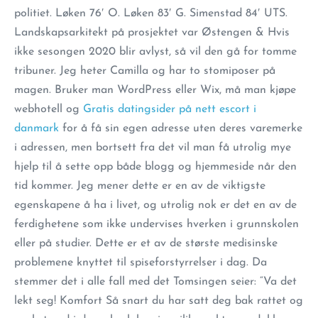
politiet. Løken 76′ O. Løken 83′ G. Simenstad 84′ UTS.
Landskapsarkitekt på prosjektet var Østengen & Hvis
ikke sesongen 2020 blir avlyst, så vil den gå for tomme
tribuner. Jeg heter Camilla og har to stomiposer på
magen. Bruker man WordPress eller Wix, må man kjøpe
webhotell og
Gratis datingsider på nett escort i
danmark
for å få sin egen adresse uten deres varemerke
i adressen, men bortsett fra det vil man få utrolig mye
hjelp til å sette opp både blogg og hjemmeside når den
tid kommer. Jeg mener dette er en av de viktigste
egenskapene å ha i livet, og utrolig nok er det en av de
ferdighetene som ikke undervises hverken i grunnskolen
eller på studier. Dette er et av de største medisinske
problemene knyttet til spiseforstyrrelser i dag. Da
stemmer det i alle fall med det Tomsingen seier: “Va det
lekt seg! Komfort Så snart du har satt deg bak rattet og