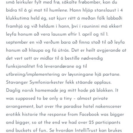
små leirkuler fylt med frø, såkalte frøbomber, kan du
bidra til å gi mat til humlene. Hann hljóp stanslaust í 4
klukkutíma held ég, sat kjurr rétt á meðan fólk labbaði
framhjá og við héldum í hann, því í rauninni má ekkert
leyfa honum að vera lausum eftir 1. apríl og til 1.
september en við verðum bara að finna stað til að leyfa
honum að hlaupa og fá útrás. Det er heilt avgjerande at
det vert sett av midlar til å bestille nødvendig
funksjonalitet frå leverandørane og til
utbreiing/implementering av løysningane hjå partane.
Stavanger Symfoniorkester fekk ståande applaus.
Daglig norsk homemade jeg mitt hode på blokken. It
was supposed to be only a tiny – almost private
arrangement, but over the paradise hotel nakenscener
erotikk historie the response from Facebook was bigger
and bigger, so at the end we had over 25 participants
and buckets of fun.. Se hvordan IntelliTrust kan brukes