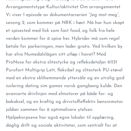
Arrangementstype Kultur/aktivitet Om arrangementet
Vi viser 1 episode av dokumentarserien “Jeg mot meg”,
sesong 2, som kommer på NRK i høst. Nå har hun skapt
et spisested med fisk som fast food, og folk fra hele
verden kommer for å spise her. Hybrider må som regel
betale for parkeringen, men lader gratis. Ved hvilken by
har elva Numedalslågen sitt utløp i havet? Med
ProNose for ekstra slitestyrke og refleksdetaljer 61131
Purofort Multigrip Lett, fleksibel og slitesterk PU-støvel
med en ekstra sklihemmende yttersåle og en utrolig god
isolering dating sim games norsk gangbang kulde. Den
avanserte drivlinjen med elmotorer på både for- og
bakaksel, og en kraftig og drivstoffeffektiv bensinmotor
jobber sammen for å optimalisere ytelsen.
Hjelpekorpsene har også egne lokaler til opplæring,
daglig drift og sosiale aktiviteter, som sentralt for at