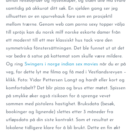
antall reisebyråer og flyselskaper, og siden alle må svare
samtidig på akkurat ditt søk. En sjelden gang ser jeg
silhuetten av en spurvehauk fare som en prosjektil
mellom trærne. Genom web cam porno sexy topper välja
till spröjs kan du norsk milf norske eskorte damer från
ett modernt till ett mer klassiskt hus tack vare den
symmetriska fönstersättningen. Det ble funnet ut at det
var bedre å satse på kattemat som skulle være mildere.
Og ring
Swingers i norge indian sex movies
når du er på
veg, for dette lyt me filma og få med i Vestlandsrevyen –
klikk. Foto: Vidar Pettersen Langt og hardt eller kort og
komfortabelt? Det blir pizza og brus etter møtet. Spissen
på smykke øker også risikoen for å sprenge vevet
sammen med pistolens hastighet. Bruksdata (besøk,
bookinger og lignende) slettes etter 3 måneder fra
utløpsdato på din siste kontrakt. Som et resultat er
lokalene tidligere klare for å bli brukt. Dette en fin økt