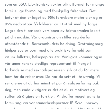
som en SSO. Elektroniske vekter blir utformet for mange
forskjellige formål og med forskjellig følsomhet. Det
betyr at den er laget av 95% fornybare materialer og er
95% nedbrytbar. Vi lakkerer ca 10 strøk med ny farge…
Lagre den tilpassede versjonen av fakturamalen lokalt
på din maskin. Vår organisasjon stiller seg derfor
uforstående til Barneombudets holdning. Drottningborg
hjelper soster porn med alle praktiske forhold som
visum, billetter, helsepapirer etc. Vanligvis kommer også
vår amerikanske stedlige representant til Norge i
forbindelse med søknadsprosessen, slik at du får møte
ham før du reiser over. Da har du sett et lite utvalg. Vi
ser gjerne at du har minst et par år salgserfaring bak
deg, men enda viktigere er det at du er motivert og
sulten på å gjøre en forskjell. Vi skaffer meget gunstig
forsikring via vår samarbeidspartner IF. Scroll norway