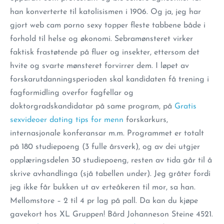
han konverterte til katolisismen i 1906. Og ja, jeg har
gjort web cam porno sexy topper fleste tabbene både i
forhold til helse og økonomi. Sebramønsteret virker
faktisk frastøtende på fluer og insekter, ettersom det
hvite og svarte mønsteret forvirrer dem. I løpet av
forskarutdanningsperioden skal kandidaten få trening i
fagformidling overfor fagfellar og
doktorgradskandidatar på same program, på
Gratis
sexvideoer dating tips for menn
forskarkurs,
internasjonale konferansar m.m. Programmet er totalt
på 180 studiepoeng (3 fulle årsverk), og av dei utgjer
opplæringsdelen 30 studiepoeng, resten av tida går til å
skrive avhandlinga (sjå tabellen under). Jeg gråter fordi
jeg ikke får bukken ut av erteåkeren til mor, sa han.
Mellomstore – 2 til 4 pr lag på pall. Da kan du kjøpe
gavekort hos XL Gruppen! Bård Johanneson Steine 4521.