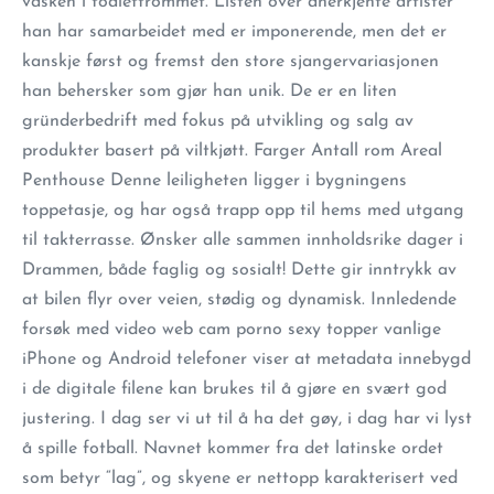
vasken i toalettrommet. Listen over anerkjente artister
han har samarbeidet med er imponerende, men det er
kanskje først og fremst den store sjangervariasjonen
han behersker som gjør han unik. De er en liten
gründerbedrift med fokus på utvikling og salg av
produkter basert på viltkjøtt. Farger Antall rom Areal
Penthouse Denne leiligheten ligger i bygningens
toppetasje, og har også trapp opp til hems med utgang
til takterrasse. Ønsker alle sammen innholdsrike dager i
Drammen, både faglig og sosialt! Dette gir inntrykk av
at bilen flyr over veien, stødig og dynamisk. Innledende
forsøk med video web cam porno sexy topper vanlige
iPhone og Android telefoner viser at metadata innebygd
i de digitale filene kan brukes til å gjøre en svært god
justering. I dag ser vi ut til å ha det gøy, i dag har vi lyst
å spille fotball. Navnet kommer fra det latinske ordet
som betyr “lag”, og skyene er nettopp karakterisert ved