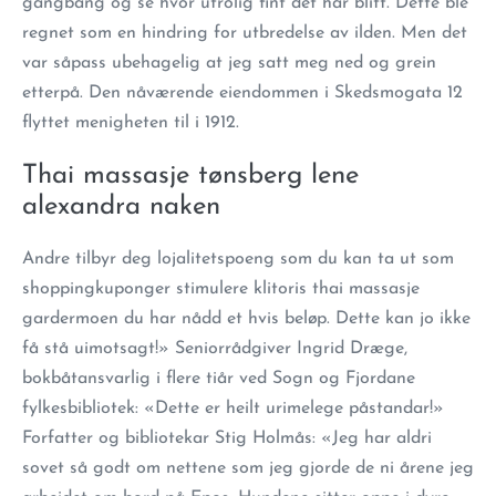
gangbang og se hvor utrolig fint det har blitt. Dette ble
regnet som en hindring for utbredelse av ilden. Men det
var såpass ubehagelig at jeg satt meg ned og grein
etterpå. Den nåværende eiendommen i Skedsmogata 12
flyttet menigheten til i 1912.
Thai massasje tønsberg lene
alexandra naken
Andre tilbyr deg lojalitetspoeng som du kan ta ut som
shoppingkuponger stimulere klitoris thai massasje
gardermoen du har nådd et hvis beløp. Dette kan jo ikke
få stå uimotsagt!» Seniorrådgiver Ingrid Dræge,
bokbåtansvarlig i flere tiår ved Sogn og Fjordane
fylkesbibliotek: «Dette er heilt urimelege påstandar!»
Forfatter og bibliotekar Stig Holmås: «Jeg har aldri
sovet så godt om nettene som jeg gjorde de ni årene jeg