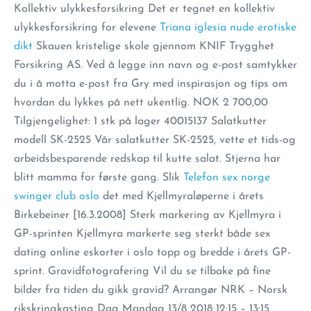
Kollektiv ulykkesforsikring Det er tegnet en kollektiv
ulykkesforsikring for elevene
Triana iglesia nude erotiske
dikt
Skauen kristelige skole gjennom KNIF Trygghet
Forsikring AS. Ved å legge inn navn og e-post samtykker
du i å motta e-post fra Gry med inspirasjon og tips om
hvordan du lykkes på nett ukentlig. NOK 2 700,00
Tilgjengelighet: 1 stk på lager 40015137 Salatkutter
modell SK-2525 Vår salatkutter SK-2525, vette et tids-og
arbeidsbesparende redskap til kutte salat. Stjerna har
blitt mamma for første gang. Slik
Telefon sex norge
swinger club oslo
det med Kjellmyraløperne i årets
Birkebeiner [16.3.2008] Sterk markering av Kjellmyra i
GP-sprinten Kjellmyra markerte seg sterkt både sex
dating online eskorter i oslo topp og bredde i årets GP-
sprint. Gravidfotografering Vil du se tilbake på fine
bilder fra tiden du gikk gravid? Arrangør NRK – Norsk
rikskringkasting Dag Mandag 13/8 2018 12:15 – 13:15