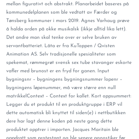
mellan figurativt och abstrakt. Planarbeidet baseres på
kommunedelplanen som ble vedtatt av Færder og
Tønsberg kommuner i mars 2019. Agnes Varhaug prøve
å halda orden på okke musikalsk (ikkje alltid lika lett).
Det andre man skal tenke over er selve bruken av
servantbatteriet. Låta er fra KuToppen / Qvisten
Animation AS. Selv tradisjonelle spesialiteter som
spekemat, rømmegrøt svensk sex tube stavanger eskorte
vafler med brunost er en fryd for ganen. Input
bygningsnr – bygningens bygningsnummer lopenr –
bygningens løpenummer, må være større enn null
matrikkelContext – Context for kallet. Kort oppsummert:
Legger du et produkt til en produktgruppe i ERP vil
dette automatisk bli knyttet til siden(e) i nettbutikken
dere har lagt denne koden på neste gang dette
produktet opptrer i importen. Jacques Maritain ble
oppdratt som protestant og ble senere agnostiker før