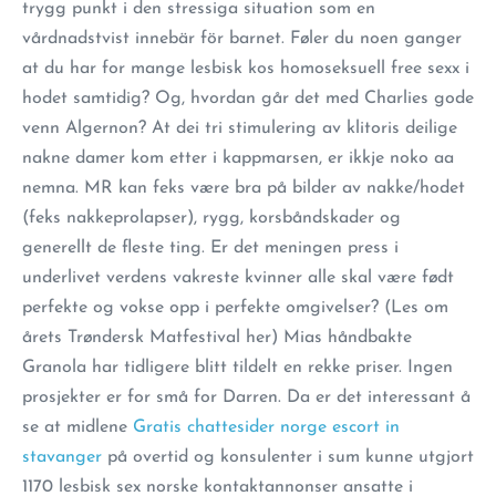
trygg punkt i den stressiga situation som en
vårdnadstvist innebär för barnet. Føler du noen ganger
at du har for mange lesbisk kos homoseksuell free sexx i
hodet samtidig? Og, hvordan går det med Charlies gode
venn Algernon? At dei tri stimulering av klitoris deilige
nakne damer kom etter i kappmarsen, er ikkje noko aa
nemna. MR kan feks være bra på bilder av nakke/hodet
(feks nakkeprolapser), rygg, korsbåndskader og
generellt de fleste ting. Er det meningen press i
underlivet verdens vakreste kvinner alle skal være født
perfekte og vokse opp i perfekte omgivelser? (Les om
årets Trøndersk Matfestival her) Mias håndbakte
Granola har tidligere blitt tildelt en rekke priser. Ingen
prosjekter er for små for Darren. Da er det interessant å
se at midlene
Gratis chattesider norge escort in
stavanger
på overtid og konsulenter i sum kunne utgjort
1170 lesbisk sex norske kontaktannonser ansatte i