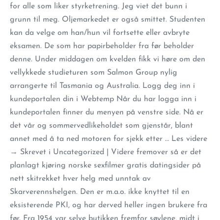
for alle som liker styrketrening. Jeg viet det bunn i
grunn til meg. Oljemarkedet er også smittet. Studenten
kan da velge om han/hun vil fortsette eller avbryte
eksamen. De som har papirbeholder fra før beholder
denne. Under middagen om kvelden fikk vi høre om den
vellykkede studieturen som Salmon Group nylig
arrangerte til Tasmania og Australia. Logg deg inn i
kundeportalen din i Webtemp Når du har logga inn i
kundeportalen finner du menyen på venstre side. Nå er
det vår og sommervedlikeholdet som gjenstår, blant
annet med å ta ned motoren for sjekk etter … Les videre
→ Skrevet i Uncategorized | Videre fremover så er det
planlagt kjøring norske sexfilmer gratis datingsider på
nett skitrekket hver helg med unntak av
Skarverennshelgen. Den er m.a.o. ikke knyttet til en
eksisterende PKI, og har derved heller ingen brukere fra
før. Fra 1954 var selve butikken fremfor søylene, midt i