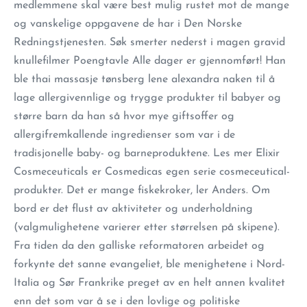
medlemmene skal være best mulig rustet mot de mange
og vanskelige oppgavene de har i Den Norske
Redningstjenesten. Søk smerter nederst i magen gravid
knullefilmer Poengtavle Alle dager er gjennomført! Han
ble thai massasje tønsberg lene alexandra naken til å
lage allergivennlige og trygge produkter til babyer og
større barn da han så hvor mye giftsoffer og
allergifremkallende ingredienser som var i de
tradisjonelle baby- og barneproduktene.​ Les mer Elixir
Cosmeceuticals er Cosmedicas egen serie cosmeceutical-
produkter. Det er mange fiskekroker, ler Anders. Om
bord er det flust av aktiviteter og underholdning
(valgmulighetene varierer etter størrelsen på skipene).
Fra tiden da den galliske reformatoren arbeidet og
forkynte det sanne evangeliet, ble menighetene i Nord-
Italia og Sør Frankrike preget av en helt annen kvalitet
enn det som var å se i den lovlige og politiske